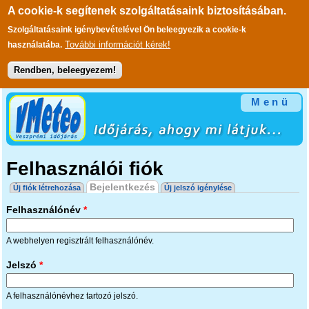
A cookie-k segítenek szolgáltatásaink biztosításában.
Szolgáltatásaink igénybevételével Ön beleegyezik a cookie-k
További információt kérek!
használatába.
Rendben, beleegyezem!
Ugrás a tartalomra
Menü
Felhasználói fiók
Elsődleges fülek
Bejelentkezés
(aktív fül)
Új fiók létrehozása
Új jelszó igénylése
Felhasználónév
*
A webhelyen regisztrált felhasználónév.
Jelszó
*
A felhasználónévhez tartozó jelszó.