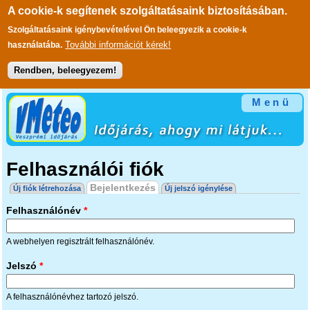
A cookie-k segítenek szolgáltatásaink biztosításában.
Szolgáltatásaink igénybevételével Ön beleegyezik a cookie-k
További információt kérek!
használatába.
Rendben, beleegyezem!
Ugrás a tartalomra
Menü
Felhasználói fiók
Elsődleges fülek
Bejelentkezés
(aktív fül)
Új fiók létrehozása
Új jelszó igénylése
Felhasználónév
*
A webhelyen regisztrált felhasználónév.
Jelszó
*
A felhasználónévhez tartozó jelszó.