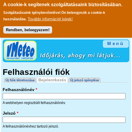
A cookie-k segítenek szolgáltatásaink biztosításában.
Szolgáltatásaink igénybevételével Ön beleegyezik a cookie-k
További információt kérek!
használatába.
Rendben, beleegyezem!
Ugrás a tartalomra
Menü
Felhasználói fiók
Elsődleges fülek
Bejelentkezés
(aktív fül)
Új fiók létrehozása
Új jelszó igénylése
Felhasználónév
*
A webhelyen regisztrált felhasználónév.
Jelszó
*
A felhasználónévhez tartozó jelszó.