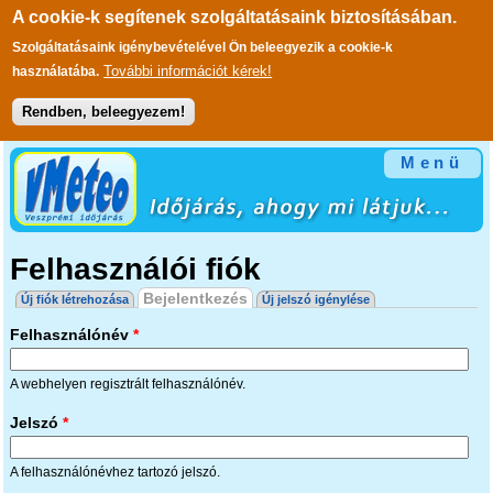
A cookie-k segítenek szolgáltatásaink biztosításában.
Szolgáltatásaink igénybevételével Ön beleegyezik a cookie-k
További információt kérek!
használatába.
Rendben, beleegyezem!
Ugrás a tartalomra
Menü
Felhasználói fiók
Elsődleges fülek
Bejelentkezés
(aktív fül)
Új fiók létrehozása
Új jelszó igénylése
Felhasználónév
*
A webhelyen regisztrált felhasználónév.
Jelszó
*
A felhasználónévhez tartozó jelszó.