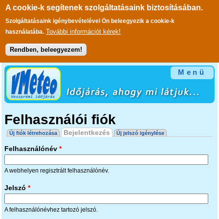
A cookie-k segítenek szolgáltatásaink biztosításában.
Szolgáltatásaink igénybevételével Ön beleegyezik a cookie-k
További információt kérek!
használatába.
Rendben, beleegyezem!
Ugrás a tartalomra
Menü
Felhasználói fiók
Elsődleges fülek
Bejelentkezés
(aktív fül)
Új fiók létrehozása
Új jelszó igénylése
Felhasználónév
*
A webhelyen regisztrált felhasználónév.
Jelszó
*
A felhasználónévhez tartozó jelszó.