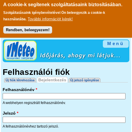
A cookie-k segítenek szolgáltatásaink biztosításában.
Szolgáltatásaink igénybevételével Ön beleegyezik a cookie-k
További információt kérek!
használatába.
Rendben, beleegyezem!
Ugrás a tartalomra
Menü
Felhasználói fiók
Elsődleges fülek
Bejelentkezés
(aktív fül)
Új fiók létrehozása
Új jelszó igénylése
Felhasználónév
*
A webhelyen regisztrált felhasználónév.
Jelszó
*
A felhasználónévhez tartozó jelszó.