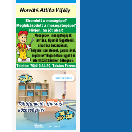
olvasnám.Üdv
10 hónap 1 hét
VMeteo-Zooltán
Remek asszisztens
:
Köszi az infót. Lehet mit böngészni.
1 év 2 hónap
P.Csaba
Űjra elérhetőek a honlapomon
:
a klíma adatok (2007-től, havi
részletességgel, napi bontásban):
https://tinyurl.com/24vslpzg
A ChatGPT 3
perc alatt megtalálta a hibát a PHP-ben,
ami nekem hónapok óta nem sikerült...
1 év 2 hónap
VMeteo-Zooltán
Nézd már, van itt egy
:
üzenőfal
1 év 2 hónap
P.Csaba
:
1 év 4 hónap
VMeteo-Zooltán
Hopp, meggyógyult
:
1 év 4 hónap
VMeteo-Zooltán
Kivételesen nem
:
Valami frissítés rosszul sikerült :/
1 év 4
hónap