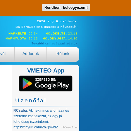
Rendben, beleegyezem!
2026. aug. 6. csütörtök,
Ma Berta,Bettina ünnepli a névnapját.
NAPKELTE:
05:34
HOLDKELTE:
23:18
NAPNYUGTA:
20:13
HOLDNYUGTA:
14:36
További csillagászati adatok
evél
Addonok
Rólunk
VMETEO App
Üzenőfal
P.Csaba
Akinek nincs állomása és
:
szeretne csatlakozni, ez egy jó
lehetőség (szerintem):
https://tinyurl.com/2b7jm9d2
4 hónap 2 hét