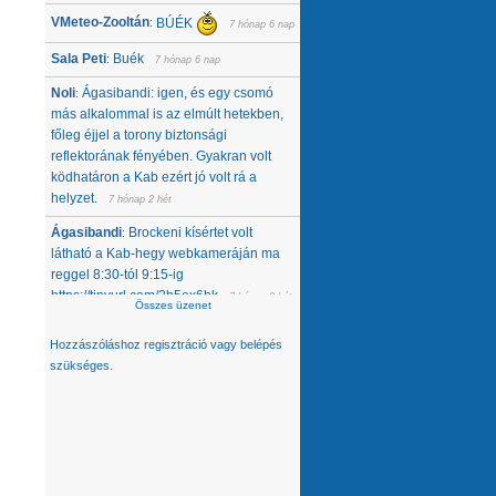
VMeteo-Zooltán
BÚÉK
:
7 hónap 6 nap
Sala Peti
Buék
:
7 hónap 6 nap
Noli
Ágasibandi: igen, és egy csomó
:
más alkalommal is az elmúlt hetekben,
főleg éjjel a torony biztonsági
reflektorának fényében. Gyakran volt
ködhatáron a Kab ezért jó volt rá a
helyzet.
7 hónap 2 hét
Ágasibandi
Brockeni kísértet volt
:
látható a Kab-hegy webkameráján ma
reggel 8:30-tól 9:15-ig
https://tinyurl.com/2b5ex6bk
7 hónap 2 hét
Összes üzenet
Noli
Nemcsak tőlünk tűnt el, úgy látom,
:
Hozzászóláshoz
regisztráció
vagy
belépés
hanem egész közép-kelet európai
szükséges.
térségből. Az Alpokban alig van hó -
ahol látok, ott is ágyúzott van, valamelyik
nap néztem a síterepeket, +3 feletti T
volt éjjel... A Kárpátokban se jobb a
helyzet. A Magas-Tátrában is csak
ágyúzott havat látok. Konkrétan