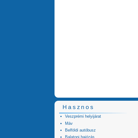
Hasznos
Veszprémi helyijárat
Máv
Belföldi autóbusz
Balatoni hajózás