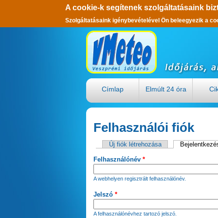
A cookie-k segítenek szolgáltatásaink biz
Szolgáltatásaink igénybevételével Ön beleegyezik a co
Ugrás a tartalomra
Címlap
Elmúlt 24 óra
Ci
Felhasználói fiók
Új fiók létrehozása
Bejelentkezé
Elsődleges fülek
Felhasználónév
*
A webhelyen regisztrált felhasználónév.
Jelszó
*
A felhasználónévhez tartozó jelszó.