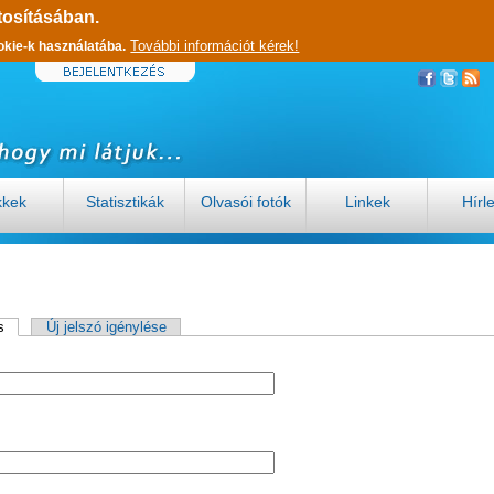
tosításában.
További információt kérek!
okie-k használatába.
kkek
Statisztikák
Olvasói fotók
Linkek
Hírl
s
(aktív fül)
Új jelszó igénylése