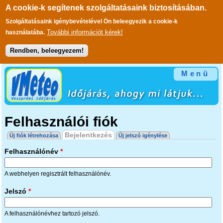
A cookie-k segítenek szolgáltatásaink biztosításában.
Szolgáltatásaink igénybevételével Ön beleegyezik a cookie-k
További információt kérek!
használatába.
Rendben, beleegyezem!
Ugrás a tartalomra
Menü
Felhasználói fiók
Elsődleges fülek
Bejelentkezés
(aktív fül)
Új fiók létrehozása
Új jelszó igénylése
Felhasználónév
*
A webhelyen regisztrált felhasználónév.
Jelszó
*
A felhasználónévhez tartozó jelszó.