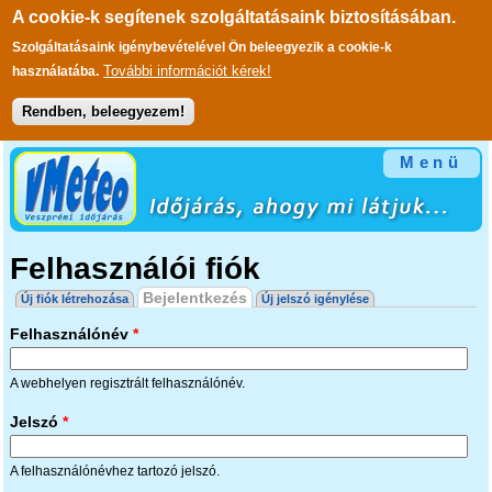
A cookie-k segítenek szolgáltatásaink biztosításában.
Szolgáltatásaink igénybevételével Ön beleegyezik a cookie-k
További információt kérek!
használatába.
Rendben, beleegyezem!
Ugrás a tartalomra
Menü
Felhasználói fiók
Elsődleges fülek
Bejelentkezés
(aktív fül)
Új fiók létrehozása
Új jelszó igénylése
Felhasználónév
*
A webhelyen regisztrált felhasználónév.
Jelszó
*
A felhasználónévhez tartozó jelszó.