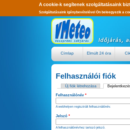
A cookie-k segítenek szolgáltatásaink biz
Szolgáltatásaink igénybevételével Ön beleegyezik a co
Ugrás a tartalomra
Címlap
Elmúlt 24 óra
Ci
Felhasználói fiók
Új fiók létrehozása
Bejelentkezé
Elsődleges fülek
Felhasználónév
*
A webhelyen regisztrált felhasználónév.
Jelszó
*
A felhasználónévhez tartozó jelszó.