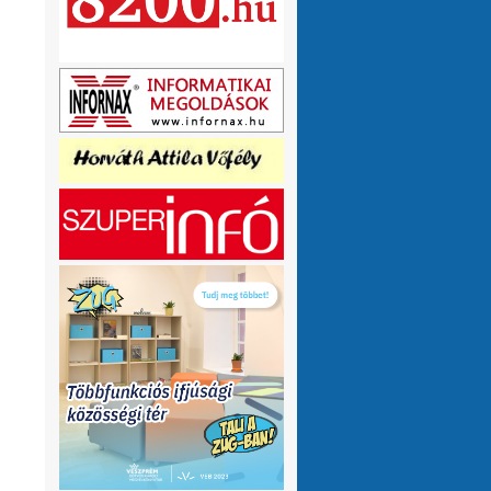
olvasnám.Üdv
10 hónap 1 hét
VMeteo-Zooltán
Remek asszisztens
:
Köszi az infót. Lehet mit böngészni.
1 év 2 hónap
P.Csaba
Űjra elérhetőek a honlapomon
:
a klíma adatok (2007-től, havi
részletességgel, napi bontásban):
https://tinyurl.com/24vslpzg
A ChatGPT 3
perc alatt megtalálta a hibát a PHP-ben,
ami nekem hónapok óta nem sikerült...
1 év 2 hónap
VMeteo-Zooltán
Nézd már, van itt egy
:
üzenőfal
1 év 2 hónap
P.Csaba
:
1 év 4 hónap
VMeteo-Zooltán
Hopp, meggyógyult
:
1 év 4 hónap
VMeteo-Zooltán
Kivételesen nem
:
Valami frissítés rosszul sikerült :/
1 év 4
hónap