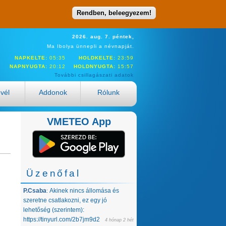
Rendben, beleegyezem!
2026. aug. 7. péntek,
Ma Ibolya ünnepli a névnapját.
NAPKELTE:
05:35
HOLDKELTE:
23:59
NAPNYUGTA:
20:12
HOLDNYUGTA:
15:57
További csillagászati adatok
evél
Addonok
Rólunk
VMETEO App
Üzenőfal
P.Csaba
Akinek nincs állomása és
:
szeretne csatlakozni, ez egy jó
lehetőség (szerintem):
https://tinyurl.com/2b7jm9d2
4 hónap 2 hét