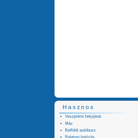
Hasznos
Veszprémi helyijárat
Máv
Belföldi autóbusz
Balatoni hajózás