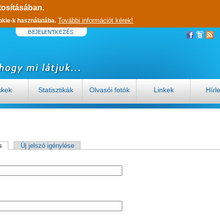
tosításában.
További információt kérek!
okie-k használatába.
kkek
Statisztikák
Olvasói fotók
Linkek
Hírl
s
(aktív fül)
Új jelszó igénylése