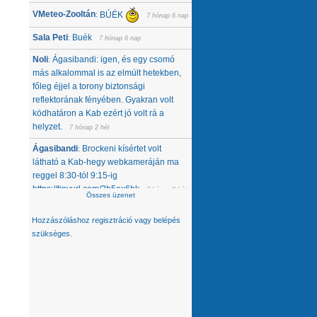
VMeteo-Zooltán
BÚÉK
:
7 hónap 6 nap
Sala Peti
Buék
:
7 hónap 6 nap
Noli
Ágasibandi: igen, és egy csomó
:
más alkalommal is az elmúlt hetekben,
főleg éjjel a torony biztonsági
reflektorának fényében. Gyakran volt
ködhatáron a Kab ezért jó volt rá a
helyzet.
7 hónap 2 hét
Ágasibandi
Brockeni kísértet volt
:
látható a Kab-hegy webkameráján ma
reggel 8:30-tól 9:15-ig
https://tinyurl.com/2b5ex6bk
7 hónap 2 hét
Összes üzenet
Noli
Nemcsak tőlünk tűnt el, úgy látom,
:
Hozzászóláshoz
regisztráció
vagy
belépés
hanem egész közép-kelet európai
szükséges.
térségből. Az Alpokban alig van hó -
ahol látok, ott is ágyúzott van, valamelyik
nap néztem a síterepeket, +3 feletti T
volt éjjel... A Kárpátokban se jobb a
helyzet. A Magas-Tátrában is csak
ágyúzott havat látok. Konkrétan