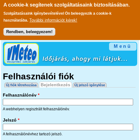
A cookie-k segítenek szolgáltatásaink biztosításában.
Szolgáltatásaink igénybevételével Ön beleegyezik a cookie-k
További információt kérek!
használatába.
Rendben, beleegyezem!
Ugrás a tartalomra
Menü
Felhasználói fiók
Elsődleges fülek
Bejelentkezés
(aktív fül)
Új fiók létrehozása
Új jelszó igénylése
Felhasználónév
*
A webhelyen regisztrált felhasználónév.
Jelszó
*
A felhasználónévhez tartozó jelszó.