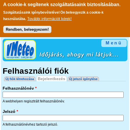
A cookie-k segítenek szolgáltatásaink biztosításában.
Szolgáltatásaink igénybevételével Ön beleegyezik a cookie-k
További információt kérek!
használatába.
Rendben, beleegyezem!
Ugrás a tartalomra
Menü
Felhasználói fiók
Elsődleges fülek
Bejelentkezés
(aktív fül)
Új fiók létrehozása
Új jelszó igénylése
Felhasználónév
*
A webhelyen regisztrált felhasználónév.
Jelszó
*
A felhasználónévhez tartozó jelszó.