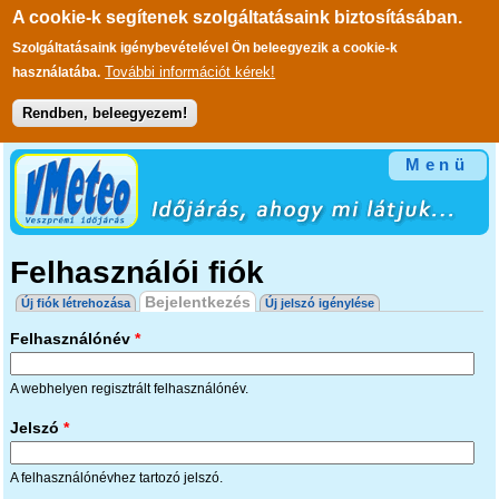
A cookie-k segítenek szolgáltatásaink biztosításában.
Szolgáltatásaink igénybevételével Ön beleegyezik a cookie-k
További információt kérek!
használatába.
Rendben, beleegyezem!
Ugrás a tartalomra
Menü
Felhasználói fiók
Elsődleges fülek
Bejelentkezés
(aktív fül)
Új fiók létrehozása
Új jelszó igénylése
Felhasználónév
*
A webhelyen regisztrált felhasználónév.
Jelszó
*
A felhasználónévhez tartozó jelszó.