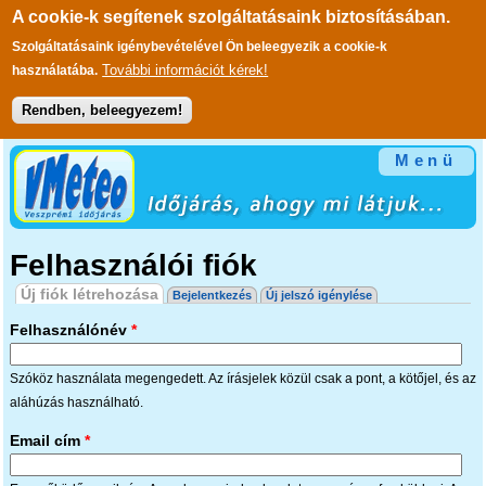
A cookie-k segítenek szolgáltatásaink biztosításában.
Szolgáltatásaink igénybevételével Ön beleegyezik a cookie-k
További információt kérek!
használatába.
Rendben, beleegyezem!
Ugrás a tartalomra
Menü
Felhasználói fiók
Elsődleges fülek
Új fiók létrehozása
(aktív fül)
Bejelentkezés
Új jelszó igénylése
Felhasználónév
*
Szóköz használata megengedett. Az írásjelek közül csak a pont, a kötőjel, és az
aláhúzás használható.
Email cím
*