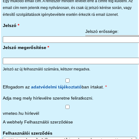
Egy működő email cím. A rendszer minden levelet erre a címre fog küldeni. Az
email cím nem jelenik meg nyilvánosan, és csak új jelszó kérése során, vagy
értesítő szolgáltatások igénybevétele esetén érkezik rá email üzenet.
Jelszó
*
Jelszó erőssége:
Jelszó megerősítése
*
Jelszó az új felhasználó számára, kétszer megadva.
Elfogadom az
adatvédelmi tájékoztató
ban írtakat.
*
Adja meg mely hírlevélre szeretne feliratkozni.
vmeteo.hu hírlevél
A webhely Felhasználói szerződése
Felhasználói szerződés