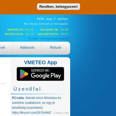
Rendben, beleegyezem!
2026. aug. 7. péntek,
Ma Ibolya ünnepli a névnapját.
NAPKELTE:
05:35
HOLDKELTE:
23:59
NAPNYUGTA:
20:12
HOLDNYUGTA:
15:57
További csillagászati adatok
evél
Addonok
Rólunk
VMETEO App
Üzenőfal
P.Csaba
Akinek nincs állomása és
:
szeretne csatlakozni, ez egy jó
lehetőség (szerintem):
https://tinyurl.com/2b7jm9d2
4 hónap 2 hét