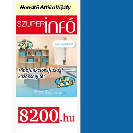
olvasnám.Üdv
10 hónap 1 hét
VMeteo-Zooltán
Remek asszisztens
:
Köszi az infót. Lehet mit böngészni.
1 év 2 hónap
P.Csaba
Űjra elérhetőek a honlapomon
:
a klíma adatok (2007-től, havi
részletességgel, napi bontásban):
https://tinyurl.com/24vslpzg
A ChatGPT 3
perc alatt megtalálta a hibát a PHP-ben,
ami nekem hónapok óta nem sikerült...
1 év 2 hónap
VMeteo-Zooltán
Nézd már, van itt egy
:
üzenőfal
1 év 2 hónap
P.Csaba
:
1 év 4 hónap
VMeteo-Zooltán
Hopp, meggyógyult
:
1 év 4 hónap
VMeteo-Zooltán
Kivételesen nem
:
Valami frissítés rosszul sikerült :/
1 év 4
hónap