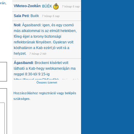
orán,
VMeteo-Zooltán
BÚÉK
:
7 hónap 6 nap
Sala Peti
Buék
:
7 hónap 6 nap
Noli
Ágasibandi: igen, és egy csomó
:
más alkalommal is az elmúlt hetekben,
főleg éjjel a torony biztonsági
reflektorának fényében. Gyakran volt
ködhatáron a Kab ezért jó volt rá a
helyzet.
7 hónap 2 hét
Ágasibandi
Brockeni kísértet volt
:
látható a Kab-hegy webkameráján ma
reggel 8:30-tól 9:15-ig
https://tinyurl.com/2b5ex6bk
7 hónap 2 hét
Összes üzenet
Noli
Nemcsak tőlünk tűnt el, úgy látom,
:
Hozzászóláshoz
regisztráció
vagy
belépés
hanem egész közép-kelet európai
szükséges.
térségből. Az Alpokban alig van hó -
ahol látok, ott is ágyúzott van, valamelyik
nap néztem a síterepeket, +3 feletti T
volt éjjel... A Kárpátokban se jobb a
helyzet. A Magas-Tátrában is csak
ágyúzott havat látok. Konkrétan