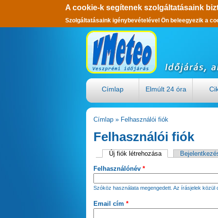
A cookie-k segítenek szolgáltatásaink biz
Szolgáltatásaink igénybevételével Ön beleegyezik a co
Ugrás a tartalomra
Címlap
Elmúlt 24 óra
Ci
Címlap
»
Felhasználói fiók
Jelenlegi hely
Felhasználói fiók
Új fiók létrehozása
(aktív fül)
Bejelentkezé
Elsődleges fülek
Felhasználónév
*
Szóköz használata megengedett. Az írásjelek közül c
Email cím
*