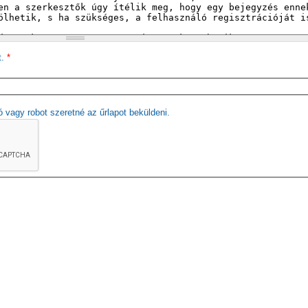
t.
*
ó vagy robot szeretné az űrlapot beküldeni.