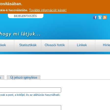
tosításában.
További információt kérek!
okie-k használatába.
kkek
Statisztikák
Olvasói fotók
Linkek
Hírl
s
Új jelszó igénylése
sak a pont, a kötőjel, és az aláhúzás használható.