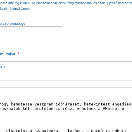
e a címre fog küldeni. Az email cím nem jelenik meg nyilvánosan, és csak új jelszó kérése s
kezik rá email üzenet.
elszó erőssége:
an írtakat.
*
ozni.