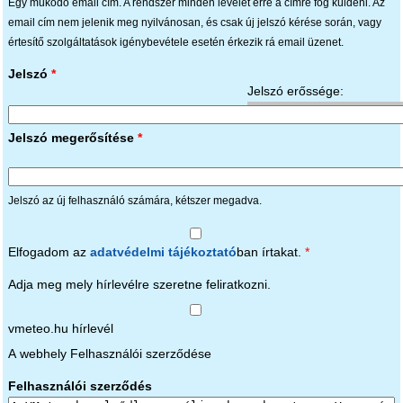
Egy működő email cím. A rendszer minden levelet erre a címre fog küldeni. Az
email cím nem jelenik meg nyilvánosan, és csak új jelszó kérése során, vagy
értesítő szolgáltatások igénybevétele esetén érkezik rá email üzenet.
Jelszó
*
Jelszó erőssége:
Jelszó megerősítése
*
Jelszó az új felhasználó számára, kétszer megadva.
Elfogadom az
adatvédelmi tájékoztató
ban írtakat.
*
Adja meg mely hírlevélre szeretne feliratkozni.
vmeteo.hu hírlevél
A webhely Felhasználói szerződése
Felhasználói szerződés