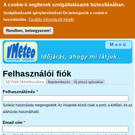
A cookie-k segítenek szolgáltatásaink biztosításában.
Szolgáltatásaink igénybevételével Ön beleegyezik a cookie-k
További információt kérek!
használatába.
Rendben, beleegyezem!
Ugrás a tartalomra
Menü
Felhasználói fiók
Elsődleges fülek
Új fiók létrehozása
(aktív fül)
Bejelentkezés
Új jelszó igénylése
Felhasználónév
*
Szóköz használata megengedett. Az írásjelek közül csak a pont, a kötőjel, és az
aláhúzás használható.
Email cím
*