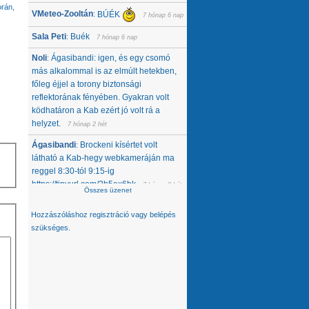
orán,
VMeteo-Zooltán
BÚÉK
:
7 hónap 6 nap
Sala Peti
Buék
:
7 hónap 6 nap
Noli
Ágasibandi: igen, és egy csomó
:
más alkalommal is az elmúlt hetekben,
főleg éjjel a torony biztonsági
reflektorának fényében. Gyakran volt
ködhatáron a Kab ezért jó volt rá a
helyzet.
7 hónap 2 hét
Ágasibandi
Brockeni kísértet volt
:
látható a Kab-hegy webkameráján ma
reggel 8:30-tól 9:15-ig
https://tinyurl.com/2b5ex6bk
7 hónap 2 hét
Összes üzenet
Noli
Nemcsak tőlünk tűnt el, úgy látom,
:
Hozzászóláshoz
regisztráció
vagy
belépés
hanem egész közép-kelet európai
szükséges.
térségből. Az Alpokban alig van hó -
ahol látok, ott is ágyúzott van, valamelyik
nap néztem a síterepeket, +3 feletti T
volt éjjel... A Kárpátokban se jobb a
helyzet. A Magas-Tátrában is csak
ágyúzott havat látok. Konkrétan