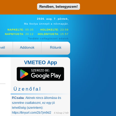
Rendben, beleegyezem!
2026. aug. 7. péntek,
Ma Ibolya ünnepli a névnapját.
NAPKELTE:
05:35
HOLDKELTE:
23:59
NAPNYUGTA:
20:12
HOLDNYUGTA:
15:57
További csillagászati adatok
evél
Addonok
Rólunk
VMETEO App
Üzenőfal
P.Csaba
Akinek nincs állomása és
:
szeretne csatlakozni, ez egy jó
lehetőség (szerintem):
https://tinyurl.com/2b7jm9d2
4 hónap 2 hét