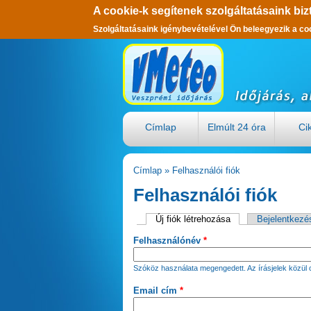
A cookie-k segítenek szolgáltatásaink biz
Szolgáltatásaink igénybevételével Ön beleegyezik a co
Ugrás a tartalomra
Címlap
Elmúlt 24 óra
Ci
Címlap
»
Felhasználói fiók
Jelenlegi hely
Felhasználói fiók
Új fiók létrehozása
(aktív fül)
Bejelentkezé
Elsődleges fülek
Felhasználónév
*
Szóköz használata megengedett. Az írásjelek közül c
Email cím
*