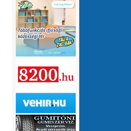
olvasnám.Üdv
10 hónap 1 hét
VMeteo-Zooltán
Remek asszisztens
:
Köszi az infót. Lehet mit böngészni.
1 év 2 hónap
P.Csaba
Űjra elérhetőek a honlapomon
:
a klíma adatok (2007-től, havi
részletességgel, napi bontásban):
https://tinyurl.com/24vslpzg
A ChatGPT 3
perc alatt megtalálta a hibát a PHP-ben,
ami nekem hónapok óta nem sikerült...
1 év 2 hónap
VMeteo-Zooltán
Nézd már, van itt egy
:
üzenőfal
1 év 2 hónap
P.Csaba
:
1 év 4 hónap
VMeteo-Zooltán
Hopp, meggyógyult
:
1 év 4 hónap
VMeteo-Zooltán
Kivételesen nem
:
Valami frissítés rosszul sikerült :/
1 év 4
hónap