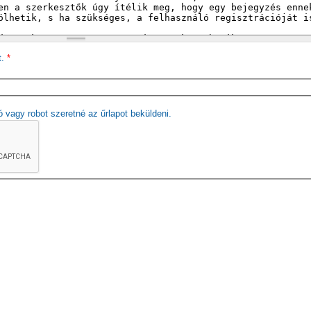
t.
*
ó vagy robot szeretné az űrlapot beküldeni.