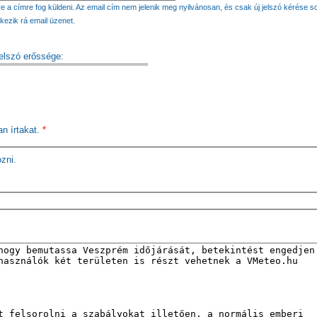
e a címre fog küldeni. Az email cím nem jelenik meg nyilvánosan, és csak új jelszó kérése s
kezik rá email üzenet.
elszó erőssége:
an írtakat.
*
ozni.