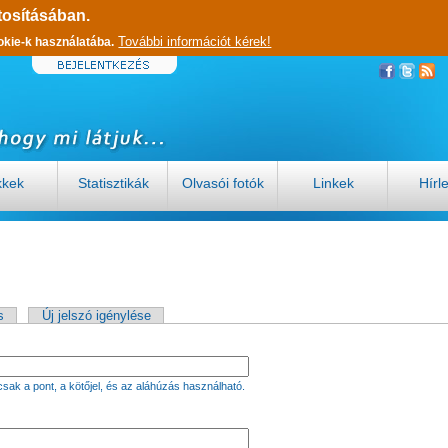
tosításában.
További információt kérek!
okie-k használatába.
kkek
Statisztikák
Olvasói fotók
Linkek
Hírl
s
Új jelszó igénylése
sak a pont, a kötőjel, és az aláhúzás használható.