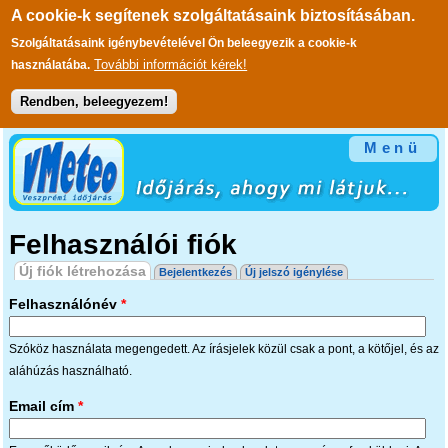
A cookie-k segítenek szolgáltatásaink biztosításában.
Szolgáltatásaink igénybevételével Ön beleegyezik a cookie-k
További információt kérek!
használatába.
Rendben, beleegyezem!
Ugrás a tartalomra
Menü
Felhasználói fiók
Elsődleges fülek
Új fiók létrehozása
(aktív fül)
Bejelentkezés
Új jelszó igénylése
Felhasználónév
*
Szóköz használata megengedett. Az írásjelek közül csak a pont, a kötőjel, és az
aláhúzás használható.
Email cím
*