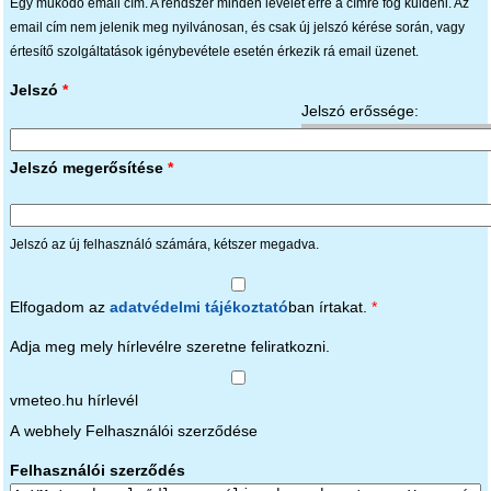
Egy működő email cím. A rendszer minden levelet erre a címre fog küldeni. Az
email cím nem jelenik meg nyilvánosan, és csak új jelszó kérése során, vagy
értesítő szolgáltatások igénybevétele esetén érkezik rá email üzenet.
Jelszó
*
Jelszó erőssége:
Jelszó megerősítése
*
Jelszó az új felhasználó számára, kétszer megadva.
Elfogadom az
adatvédelmi tájékoztató
ban írtakat.
*
Adja meg mely hírlevélre szeretne feliratkozni.
vmeteo.hu hírlevél
A webhely Felhasználói szerződése
Felhasználói szerződés