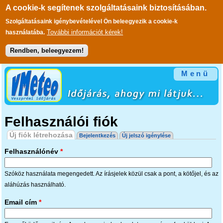
A cookie-k segítenek szolgáltatásaink biztosításában.
Szolgáltatásaink igénybevételével Ön beleegyezik a cookie-k
További információt kérek!
használatába.
Rendben, beleegyezem!
Ugrás a tartalomra
Menü
Felhasználói fiók
Elsődleges fülek
Új fiók létrehozása
(aktív fül)
Bejelentkezés
Új jelszó igénylése
Felhasználónév
*
Szóköz használata megengedett. Az írásjelek közül csak a pont, a kötőjel, és az
aláhúzás használható.
Email cím
*