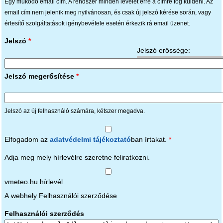
Egy működő email cím. A rendszer minden levelet erre a címre fog küldeni. Az
email cím nem jelenik meg nyilvánosan, és csak új jelszó kérése során, vagy
értesítő szolgáltatások igénybevétele esetén érkezik rá email üzenet.
Jelszó
*
Jelszó erőssége:
Jelszó megerősítése
*
Jelszó az új felhasználó számára, kétszer megadva.
Elfogadom az
adatvédelmi tájékoztató
ban írtakat.
*
Adja meg mely hírlevélre szeretne feliratkozni.
vmeteo.hu hírlevél
A webhely Felhasználói szerződése
Felhasználói szerződés