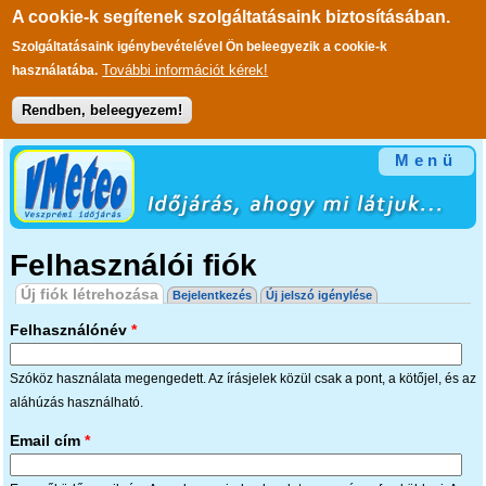
A cookie-k segítenek szolgáltatásaink biztosításában.
Szolgáltatásaink igénybevételével Ön beleegyezik a cookie-k
További információt kérek!
használatába.
Rendben, beleegyezem!
Ugrás a tartalomra
Menü
Felhasználói fiók
Elsődleges fülek
Új fiók létrehozása
(aktív fül)
Bejelentkezés
Új jelszó igénylése
Felhasználónév
*
Szóköz használata megengedett. Az írásjelek közül csak a pont, a kötőjel, és az
aláhúzás használható.
Email cím
*