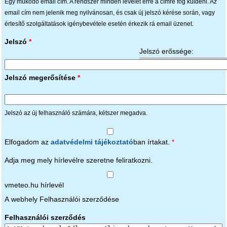
Egy működő email cím. A rendszer minden levelet erre a címre fog küldeni. Az
email cím nem jelenik meg nyilvánosan, és csak új jelszó kérése során, vagy
értesítő szolgáltatások igénybevétele esetén érkezik rá email üzenet.
Jelszó
*
Jelszó erőssége:
Jelszó megerősítése
*
Jelszó az új felhasználó számára, kétszer megadva.
Elfogadom az
adatvédelmi tájékoztató
ban írtakat.
*
Adja meg mely hírlevélre szeretne feliratkozni.
vmeteo.hu hírlevél
A webhely Felhasználói szerződése
Felhasználói szerződés