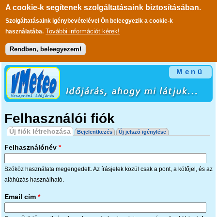
A cookie-k segítenek szolgáltatásaink biztosításában.
Szolgáltatásaink igénybevételével Ön beleegyezik a cookie-k
További információt kérek!
használatába.
Rendben, beleegyezem!
Ugrás a tartalomra
Menü
Felhasználói fiók
Elsődleges fülek
Új fiók létrehozása
(aktív fül)
Bejelentkezés
Új jelszó igénylése
Felhasználónév
*
Szóköz használata megengedett. Az írásjelek közül csak a pont, a kötőjel, és az
aláhúzás használható.
Email cím
*