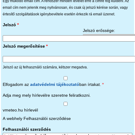
Egy működő email cím. A rendszer minden levelet erre a címre fog küldeni. Az
email cím nem jelenik meg nyilvánosan, és csak új jelszó kérése során, vagy
értesítő szolgáltatások igénybevétele esetén érkezik rá email üzenet.
Jelszó
*
Jelszó erőssége:
Jelszó megerősítése
*
Jelszó az új felhasználó számára, kétszer megadva.
Elfogadom az
adatvédelmi tájékoztató
ban írtakat.
*
Adja meg mely hírlevélre szeretne feliratkozni.
vmeteo.hu hírlevél
A webhely Felhasználói szerződése
Felhasználói szerződés