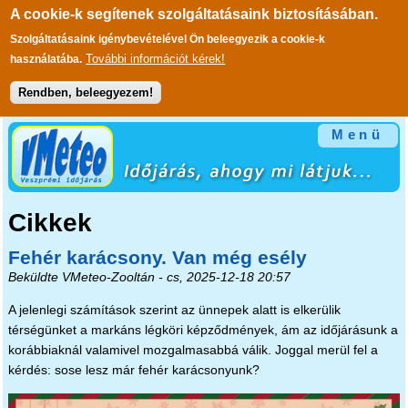
A cookie-k segítenek szolgáltatásaink biztosításában.
Szolgáltatásaink igénybevételével Ön beleegyezik a cookie-k
További információt kérek!
használatába.
Rendben, beleegyezem!
Ugrás a tartalomra
Menü
Cikkek
Fehér karácsony. Van még esély
Beküldte
VMeteo-Zooltán
- cs, 2025-12-18 20:57
A jelenlegi számítások szerint az ünnepek alatt is elkerülik
térségünket a markáns légköri képződmények, ám az időjárásunk a
korábbiaknál valamivel mozgalmasabbá válik. Joggal merül fel a
kérdés: sose lesz már fehér karácsonyunk?