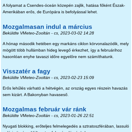
A folyamat a Csendes-óceán közepén zajlik, hatása főként Észak-
Amerikában erős, de Európára is befolyással lehet.
Mozgalmasan indul a március
Beküldte
VMeteo-Zooltán
- cs, 2023-03-02 14:28
A hónap második hetében egy markáns ciklon körvonalazódik, mely
mögött több hullámban hideg levegő érkezhet, így a februárihoz
hasonlóan enyhe tavaszi időre egyelőre nem számíthatunk.
Visszatér a fagy
Beküldte
VMeteo-Zooltán
- cs, 2023-02-23 15:09
Erős lehűlés várható a hétvégén, az ország egyes részein havazás
sem kizárt. A Bakonyban havaseső.
Mozgalmas február vár ránk
Beküldte
VMeteo-Zooltán
- cs, 2023-01-26 22:51
Nyugati blokking, erőteljes felmelegedés a sztratoszférában, lassuló