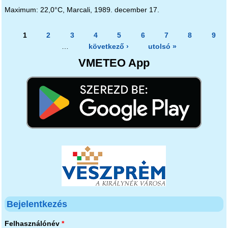
Maximum: 22,0°C, Marcali, 1989. december 17.
Oldalak
1
2
3
4
5
6
7
8
9
…
következő ›
utolsó »
VMETEO App
Bejelentkezés
Felhasználónév
*