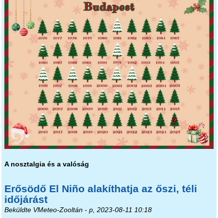
A nosztalgia és a valóság
Erősödő El Niño alakíthatja az őszi, téli
időjárást
Beküldte
VMeteo-Zooltán
- p, 2023-08-11 10:18