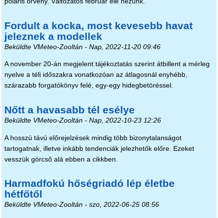
poláris örvény. Változatos február elé nézünk.
Fordult a kocka, most kevesebb havat
jeleznek a modellek
Beküldte
VMeteo-Zooltán
- Nap, 2022-11-20 09:46
A november 20-án megjelent tájékoztatás szerint átbillent a mérleg
nyelve a téli időszakra vonatkozóan az átlagosnál enyhébb,
szárazabb forgatókönyv felé, egy-egy hidegbetöréssel.
Nőtt a havasabb tél esélye
Beküldte
VMeteo-Zooltán
- Nap, 2022-10-23 12:26
A hosszú távú előrejelzések mindig több bizonytalanságot
tartogatnak, illetve inkább tendenciák jelezhetők előre. Ezeket
vesszük górcső alá ebben a cikkben.
Harmadfokú hőségriadó lép életbe
hétfőtől
Beküldte
VMeteo-Zooltán
- szo, 2022-06-25 08:56