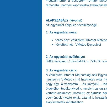
megalakítottuk a Veszprémi Amatőr Meteor
támogatói, partneri kapcsolatok kialakításá
ALAPSZABÁLY (kivonat)
Az egyesület céljai és tevékenysége
1. Az egyesület neve:
teljes név: Veszprémi Amatőr Meteo
rövidített név: VMeteo Egyesület
2. Az egyesület székhelye:
8200 Veszprém, Stromfeld A. u. 5/A. IX. eme
3. Az egyesület célja:
A Veszprémi Amatőr Meteorológusok Egyesül
nyújtson a VMeteo című Internetes oldal mű
hogy egy, a veszprémi - és környéki - idő
érdekében tevékenykedik, amelyik az országos
várható alakulását, közvetíti az aktuális a
események kiváltó okait, ezáltal is hozzáj
alapismeretek oktatásához.