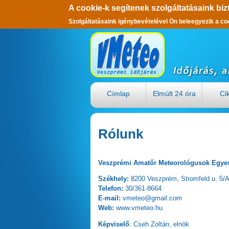
A cookie-k segítenek szolgáltatásaink biz
Szolgáltatásaink igénybevételével Ön beleegyezik a co
Ugrás a tartalomra
Címlap
Elmúlt 24 óra
Ci
Rólunk
Veszprémi Amatőr Meteorológusok Egyes
Székhely:
8200 Veszprém, Stromfeld u. 5/
Telefon:
30/361-8664
E-mail:
vmeteo@gmail.com
Web:
www.vmeteo.hu
Képviselő
: Cseh Zoltán, elnök