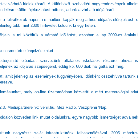
yzetek várható kialakulásról. A különböző szabadtéri nagyrendezvények alkal
ndelésre külön tájékoztatást adtunk, adunk a várható időjárásról.
n a feliratkozók naponta e-mailben kapják meg a friss időjárás-előrejelzést, 
elenleg több mint 2300 hírlevelet küldünk ki egy héten.
bjain is mi közöltük a várható időjárást, azonban a lap 2009-es átalaku
.
en ismerteti előrejelzéseinket.
terjesztő előadást szervezünk általános iskolások részére, ahova is
jenek az időjárás szépségéről, eddig kb. 600 diák hallgatta ezt meg.
kat, amit jelenleg az események függvényében, időnként összehívva tartunk
zerezve.
 állomásunkat, mely on-line üzemmódban közvetíti a mért meteorológiai ada
 2.0. Médiapartnereink: vehir.hu, Méz Rádió, Veszprémi7Nap.
ldalon közvetlen link mutat oldalunkra, egyre nagyobb ismertséget adva ne
osítunk nagyrészt saját infrastruktúránk felhasználásával. 2006 márciu