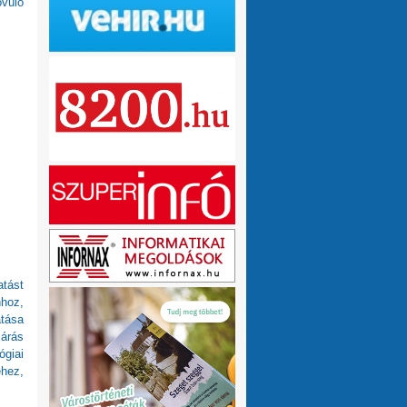
ővülő
olvasnám.Üdv
10 hónap 1 hét
VMeteo-Zooltán
Remek asszisztens
:
Köszi az infót. Lehet mit böngészni.
1 év 2 hónap
P.Csaba
Űjra elérhetőek a honlapomon
:
a klíma adatok (2007-től, havi
részletességgel, napi bontásban):
https://tinyurl.com/24vslpzg
A ChatGPT 3
perc alatt megtalálta a hibát a PHP-ben,
ami nekem hónapok óta nem sikerült...
1 év 2 hónap
VMeteo-Zooltán
Nézd már, van itt egy
:
üzenőfal
1 év 2 hónap
atást
P.Csaba
:
1 év 4 hónap
hhoz,
VMeteo-Zooltán
Hopp, meggyógyult
:
atása
1 év 4 hónap
járás
ógiai
VMeteo-Zooltán
Kivételesen nem
:
éhez,
Valami frissítés rosszul sikerült :/
1 év 4
hónap