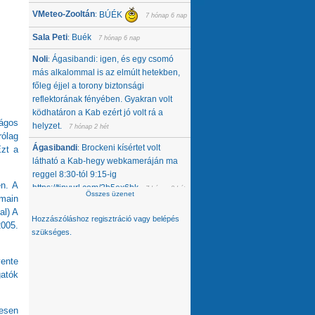
VMeteo-Zooltán
BÚÉK
:
7 hónap 6 nap
Sala Peti
Buék
:
7 hónap 6 nap
Noli
Ágasibandi: igen, és egy csomó
:
más alkalommal is az elmúlt hetekben,
főleg éjjel a torony biztonsági
reflektorának fényében. Gyakran volt
ködhatáron a Kab ezért jó volt rá a
zágos
helyzet.
7 hónap 2 hét
ólag
Ágasibandi
Brockeni kísértet volt
:
Ezt a
látható a Kab-hegy webkameráján ma
reggel 8:30-tól 9:15-ig
en. A
https://tinyurl.com/2b5ex6bk
7 hónap 2 hét
Összes üzenet
omain
Noli
Nemcsak tőlünk tűnt el, úgy látom,
:
al) A
Hozzászóláshoz
regisztráció
vagy
belépés
hanem egész közép-kelet európai
2005.
szükséges.
térségből. Az Alpokban alig van hó -
ahol látok, ott is ágyúzott van, valamelyik
vente
nap néztem a síterepeket, +3 feletti T
gatók
volt éjjel... A Kárpátokban se jobb a
helyzet. A Magas-Tátrában is csak
ágyúzott havat látok. Konkrétan
esen