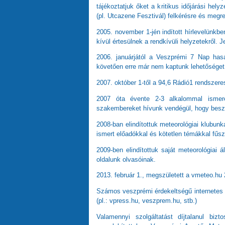
tájékoztatjuk őket a kritikus időjárási hel
(pl. Utcazene Fesztivál) felkérésre és megre
2005. november 1-jén indított hírlevelünkbe
kívül értesülnek a rendkívüli helyzetekről. J
2006. januárjától a Veszprémi 7 Nap hasá
követően erre már nem kaptunk lehetőséget
2007. október 1-től a 94,6 Rádió1 rendszeres
2007 óta évente 2-3 alkalommal ismeret
szakembereket hívunk vendégül, hogy beszél
2008-ban elindítottuk meteorológiai klubun
ismert előadókkal és kötetlen témákkal fűs
2009-ben elindítottuk saját meteorológiai
oldalunk olvasóinak.
2013. február 1., megszületett a vmeteo.hu
Számos veszprémi érdekeltségű internetes o
(pl.: vpress.hu, veszprem.hu, stb.)
Valamennyi szolgáltatást díjtalanul bizt