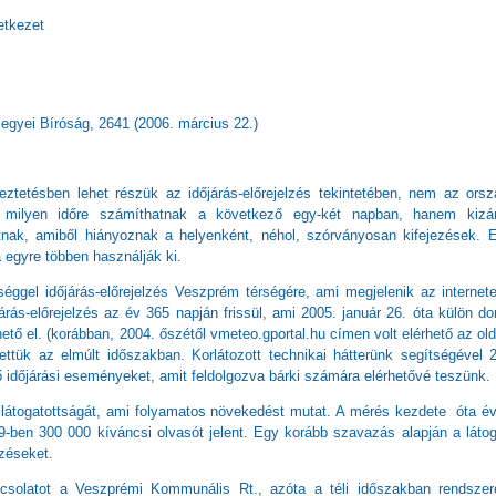
tkezet
yei Bíróság, 2641 (2006. március 22.)
eztetésben lehet részük az időjárás-előrejelzés tekintetében, nem az ors
ük, milyen időre számíthatnak a következő egy-két napban, hanem kizár
nak, amiből hiányoznak a helyenként, néhol, szórványosan kifejezések. 
a egyre többen használják ki.
éggel időjárás-előrejelzés Veszprém térségére, ami megjelenik az internet
árás-előrejelzés az év 365 napján frissül, ami 2005. január 26. óta külön d
ető el. (korábban, 2004. őszétől vmeteo.gportal.hu címen volt elérhető az old
ztettük az elmúlt időszakban. Korlátozott technikai hátterünk segítségével 
tő időjárási eseményeket, amit feldolgozva bárki számára elérhetővé teszünk.
látogatottságát, ami folyamatos növekedést mutat. A mérés kezdete óta é
9-ben 300 000 kíváncsi olvasót jelent. Egy korább szavazás alapján a láto
lzéseket.
csolatot a Veszprémi Kommunális Rt., azóta a téli időszakban rendszer