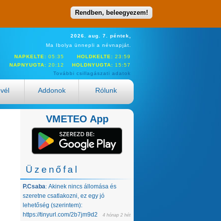
Rendben, beleegyezem!
2026. aug. 7. péntek,
Ma Ibolya ünnepli a névnapját.
NAPKELTE:
05:35
HOLDKELTE:
23:59
NAPNYUGTA:
20:12
HOLDNYUGTA:
15:57
További csillagászati adatok
evél
Addonok
Rólunk
VMETEO App
Üzenőfal
P.Csaba
Akinek nincs állomása és
:
szeretne csatlakozni, ez egy jó
lehetőség (szerintem):
https://tinyurl.com/2b7jm9d2
4 hónap 2 hét