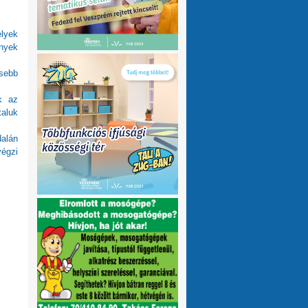
lyek
nyek
esebb
k az
taluk
dalán
végzi