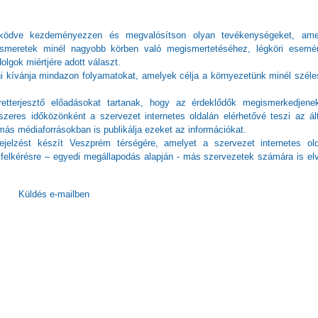
űködve kezdeményezzen és megvalósítson olyan tevékenységeket, ame
pismeretek minél nagyobb körben való megismertetéséhez, légköri esemé
olgok miértjére adott választ.
 kívánja mindazon folyamatokat, amelyek célja a környezetünk minél szél
etterjesztő előadásokat tartanak, hogy az érdeklődők megismerkedjene
dszeres időközönként a szervezet internetes oldalán elérhetővé teszi az ál
 más médiaforrásokban is publikálja ezeket az információkat.
rejelzést készít Veszprém térségére, amelyet a szervezet internetes ol
nt felkérésre – egyedi megállapodás alapján - más szervezetek számára is el
Küldés e-mailben