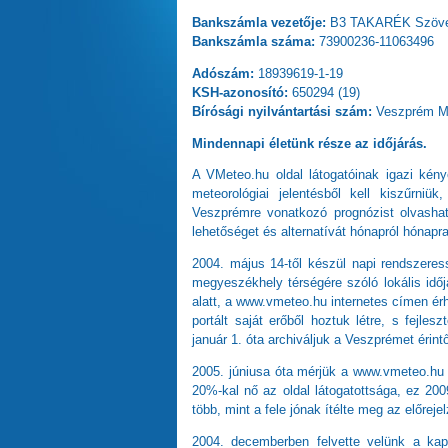
Bankszámla vezetője:
B3 TAKARÉK Szöve
Bankszámla száma:
73900236-11063496
Adószám:
18939619-1-19
KSH-azonosító:
650294 (19)
Bírósági nyilvántartási szám:
Veszprém Meg
Mindennapi életünk része az időjárás.
A VMeteo.hu oldal látogatóinak igazi kény
meteorológiai jelentésből kell kiszűrni
Veszprémre vonatkozó prognózist olvashat
lehetőséget és alternatívát hónapról hónapr
2004. május 14-től készül napi rendszeress
megyeszékhely térségére szóló lokális időj
alatt, a
www.vmeteo.hu
internetes címen érh
portált saját erőből hoztuk létre, s fejles
január 1. óta archiváljuk a Veszprémet érin
2005. júniusa óta mérjük a
www.vmeteo.hu
20%-kal nő az oldal látogatottsága, ez 200
több, mint a fele jónak ítélte meg az előreje
2004. decemberben felvette velünk a kap