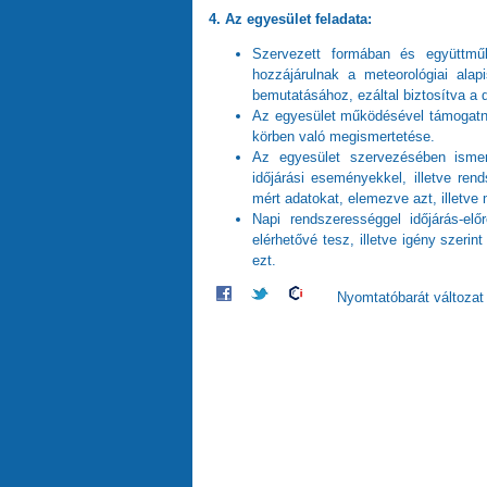
4. Az egyesület feladata:
Szervezett formában és együttm
hozzájárulnak a meteorológiai ala
bemutatásához, ezáltal biztosítva a d
Az egyesület működésével támogatni
körben való megismertetése.
Az egyesület szervezésében ismer
időjárási eseményekkel, illetve ren
mért adatokat, elemezve azt, illetve
Napi rendszerességgel időjárás-elő
elérhetővé tesz, illetve igény szeri
ezt.
Nyomtatóbarát változat