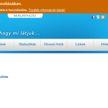
tosításában.
További információt kérek!
okie-k használatába.
kkek
Statisztikák
Olvasói fotók
Linkek
Hírl
ülete
A