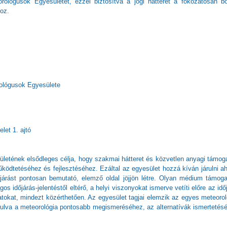
ológusok Egyesületét, ezzel biztosítva a jogi hátteret a fokozatosan b
hoz.
rológusok Egyesülete
let 1. ajtó
etének elsődleges célja, hogy szakmai hátteret és közvetlen anyagi támog
ködtetéséhez és fejlesztéséhez. Ezáltal az egyesület hozzá kíván járulni a
járást pontosan bemutató, elemző oldal jöjjön létre. Olyan médium támog
 időjárás-jelentéstől eltérő, a helyi viszonyokat ismerve vetíti előre az idő
datokat, mindezt közérthetően. Az egyesület tagjai elemzik az egyes meteorol
árulva a meteorológia pontosabb megismeréséhez, az alternatívák ismertetés