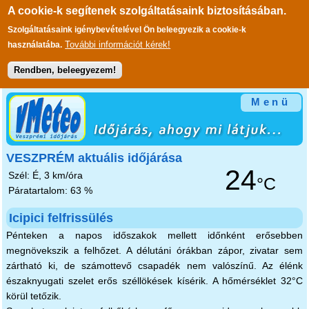
A cookie-k segítenek szolgáltatásaink biztosításában.
Szolgáltatásaink igénybevételével Ön beleegyezik a cookie-k
További információt kérek!
használatába.
Rendben, beleegyezem!
Ugrás a tartalomra
Menü
VESZPRÉM aktuális időjárása
24
Szél: É, 3 km/óra
°C
Páratartalom: 63 %
Icipici felfrissülés
Pénteken a napos időszakok mellett időnként erősebben
megnövekszik a felhőzet. A délutáni órákban zápor, zivatar sem
zártható ki, de számottevő csapadék nem valószínű. Az élénk
északnyugati szelet erős széllökések kísérik. A hőmérséklet 32°C
körül tetőzik.