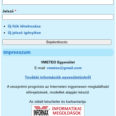
Jelszó
*
Új fiók létrehozása
Új jelszó igénylése
Impresszum
VMETEO Egyesület
E-mail:
vmeteo@gmail.com
További információk egyesületünkről
A veszprémi prognózis az Interneten ingyenesen megtalálható
előrejelzések, modellek alapján készül.
Az oldalt készítette és karbantartja: