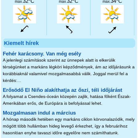
32°C
32°C
34°C
max.
max.
max.
Kiemelt hírek
Fehér karácsony. Van még esély
A jelenlegi számítások szerint az ünnepek alatt is elkerülik
térségünket a markáns légköri képződmények, ám az időjárásunk a
korábbiaknál valamivel mozgalmasabbá válik. Joggal merül fel a
kérdés:...
Erősödő El Niño alakíthatja az őszi, téli időjárást
A folyamat a Csendes-óceán közepén zajlik, hatása főként Észak-
Amerikában erős, de Európára is befolyással lehet.
Mozgalmasan indul a március
A hónap második hetében egy markáns ciklon körvonalazódik, mely
mögött több hullámban hideg levegő érkezhet, így a februárihoz
hasonlóan enyhe tavaszi időre egyelőre nem számíthatunk.