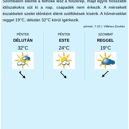
Szombaton eleinte a felhőké lesz a főszerep, majd egyre hosszabb
időszakokra süt ki a nap, csapadék nem érkezik. A mérsékelt
északkeleti szelet időnként élénk széllökések kísérik. A hőmérséklet
reggel 19°C, délután 32°C körül ígérkezik.
péntek, 7:33 |
VMeteo-Zooltán
PÉNTEK
PÉNTEK
SZOMBAT
DÉLUTÁN
ESTE
REGGEL
32°C
24°C
19°C