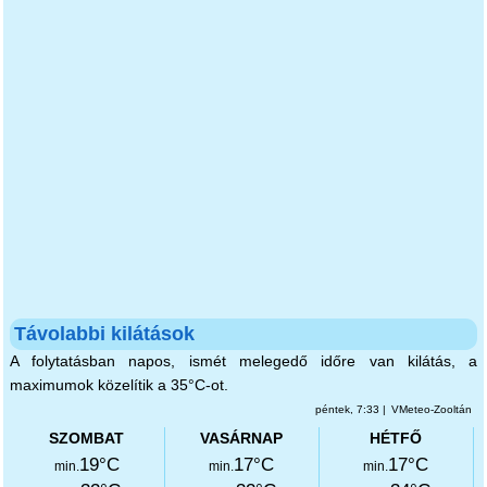
Távolabbi kilátások
A folytatásban napos, ismét melegedő időre van kilátás, a
maximumok közelítik a 35°C-ot.
péntek, 7:33 |
VMeteo-Zooltán
SZOMBAT
VASÁRNAP
HÉTFŐ
19°C
17°C
17°C
min.
min.
min.