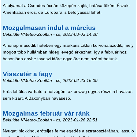
A folyamat a Csendes-óceán közepén zajlik, hatása főként Észak-
Amerikában erős, de Európára is befolyással lehet.
Mozgalmasan indul a március
Beküldte
VMeteo-Zooltán
- cs, 2023-03-02 14:28
A hónap második hetében egy markáns ciklon körvonalazódik, mely
mögött több hullámban hideg levegő érkezhet, így a februárihoz
hasonlóan enyhe tavaszi időre egyelőre nem számíthatunk.
Visszatér a fagy
Beküldte
VMeteo-Zooltán
- cs, 2023-02-23 15:09
Erős lehűlés várható a hétvégén, az ország egyes részein havazás
sem kizárt. A Bakonyban havaseső.
Mozgalmas február vár ránk
Beküldte
VMeteo-Zooltán
- cs, 2023-01-26 22:51
Nyugati blokking, erőteljes felmelegedés a sztratoszférában, lassuló