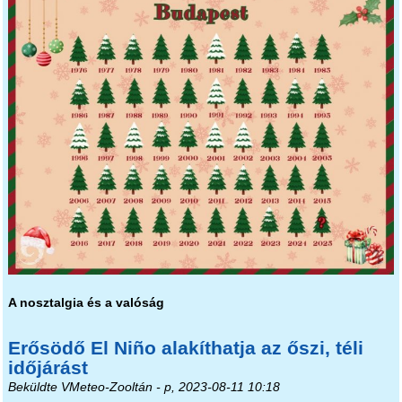
A nosztalgia és a valóság
Erősödő El Niño alakíthatja az őszi, téli
időjárást
Beküldte
VMeteo-Zooltán
- p, 2023-08-11 10:18