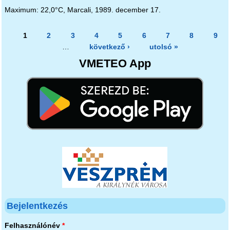
Maximum: 22,0°C, Marcali, 1989. december 17.
Oldalak
1
2
3
4
5
6
7
8
9
…
következő ›
utolsó »
VMETEO App
Bejelentkezés
Felhasználónév
*