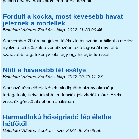
poláris örvény. Változatos február elé nézünk.
Fordult a kocka, most kevesebb havat
jeleznek a modellek
Beküldte
VMeteo-Zooltán
- Nap, 2022-11-20 09:46
A november 20-án megjelent tájékoztatás szerint átbillent a mérleg
nyelve a téli időszakra vonatkozóan az átlagosnál enyhébb,
szárazabb forgatókönyv felé, egy-egy hidegbetöréssel.
Nőtt a havasabb tél esélye
Beküldte
VMeteo-Zooltán
- Nap, 2022-10-23 12:26
A hosszú távú előrejelzések mindig több bizonytalanságot
tartogatnak, illetve inkább tendenciák jelezhetők előre. Ezeket
vesszük górcső alá ebben a cikkben.
Harmadfokú hőségriadó lép életbe
hétfőtől
Beküldte
VMeteo-Zooltán
- szo, 2022-06-25 08:56