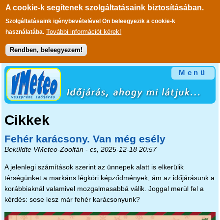
A cookie-k segítenek szolgáltatásaink biztosításában.
Szolgáltatásaink igénybevételével Ön beleegyezik a cookie-k
További információt kérek!
használatába.
Rendben, beleegyezem!
Ugrás a tartalomra
Menü
Cikkek
Fehér karácsony. Van még esély
Beküldte
VMeteo-Zooltán
- cs, 2025-12-18 20:57
A jelenlegi számítások szerint az ünnepek alatt is elkerülik
térségünket a markáns légköri képződmények, ám az időjárásunk a
korábbiaknál valamivel mozgalmasabbá válik. Joggal merül fel a
kérdés: sose lesz már fehér karácsonyunk?