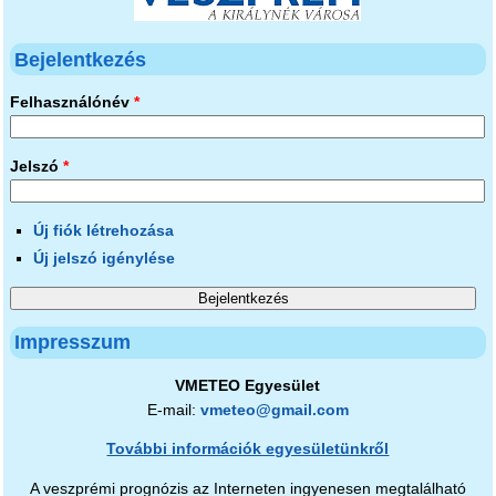
Bejelentkezés
Felhasználónév
*
Jelszó
*
Új fiók létrehozása
Új jelszó igénylése
Impresszum
VMETEO Egyesület
E-mail:
vmeteo@gmail.com
További információk egyesületünkről
A veszprémi prognózis az Interneten ingyenesen megtalálható