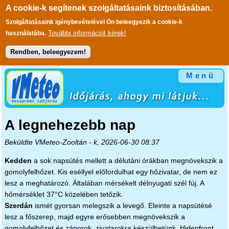
A cookie-k segítenek szolgáltatásaink biztosításában.
Szolgáltatásaink igénybevételével Ön beleegyezik a cookie-k
További információt kérek!
használatába.
Rendben, beleegyezem!
Ugrás a tartalomra
Menü
A legnehezebb nap
Beküldte
VMeteo-Zooltán
- k, 2026-06-30 08:37
Kedden
a sok napsütés mellett a délutáni órákban megnövekszik a
gomolyfelhőzet. Kis eséllyel előfordulhat egy hőzivatar, de nem ez
lesz a meghatározó. Általában mérsékelt délnyugati szél fúj. A
hőmérséklet 37°C közelében tetőzik.
Szerdán
ismét gyorsan melegszik a levegő. Eleinte a napsütésé
lesz a főszerep, majd egyre erősebben megnövekszik a
gomolyfelhőzet és záporok, zivatarokra készülhetünk. Hidegfront