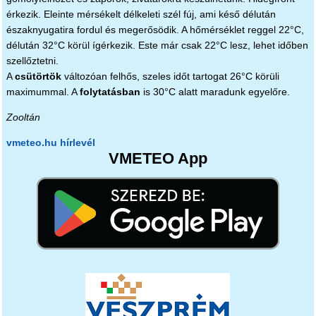
érkezik. Eleinte mérsékelt délkeleti szél fúj, ami késő délután
északnyugatira fordul és megerősödik. A hőmérséklet reggel 22°C,
délután 32°C körül ígérkezik. Este már csak 22°C lesz, lehet időben
szellőztetni.
A
csütörtök
változóan felhős, szeles időt tartogat 26°C körüli
maximummal. A
folytatásban
is 30°C alatt maradunk egyelőre.
Zooltán
vmeteo.hu hírlevél
VMETEO App