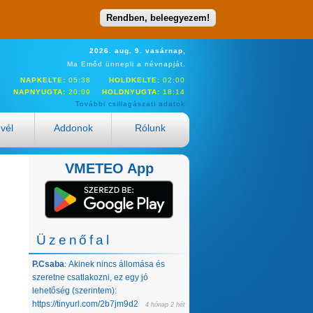
Rendben, beleegyezem!
2026. aug. 9. vasárnap,
Ma Emőd ünnepli a névnapját.
NAPKELTE:
05:38
HOLDKELTE:
02:00
NAPNYUGTA:
20:09
HOLDNYUGTA:
18:14
További csillagászati adatok
evél
Addonok
Rólunk
VMETEO App
Üzenőfal
P.Csaba
Akinek nincs állomása és
:
szeretne csatlakozni, ez egy jó
lehetőség (szerintem):
https://tinyurl.com/2b7jm9d2
4 hónap 2 hét