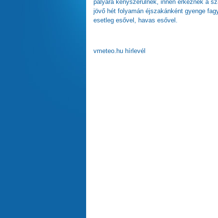
pályára kényszerülnek, innen érkeznek a sz
jövő hét folyamán éjszakánként gyenge fagy
esetleg esővel, havas esővel.
vmeteo.hu hírlevél