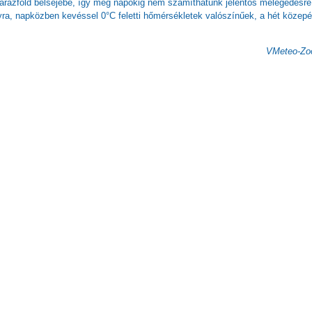
árazföld belsejébe, így még napokig nem számíthatunk jelentős melegedésre
ra, napközben kevéssel 0°C feletti hőmérsékletek valószínűek, a hét közep
VMeteo-Zoo