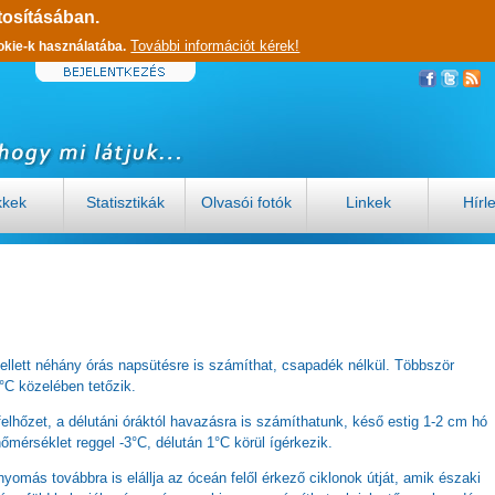
tosításában.
További információt kérek!
okie-k használatába.
kkek
Statisztikák
Olvasói fotók
Linkek
Hírl
llett néhány órás napsütésre is számíthat, csapadék nélkül. Többször
°C közelében tetőzik.
lhőzet, a délutáni óráktól havazásra is számíthatunk, késő estig 1-2 cm hó
őmérséklet reggel -3°C, délután 1°C körül ígérkezik.
yomás továbbra is elállja az óceán felől érkező ciklonok útját, amik északi