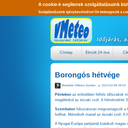
A cookie-k segítenek szolgáltatásaink biz
Szolgáltatásaink igénybevételével Ön beleegyezik a co
Ugrás a tartalomra
Címlap
Elmúlt 24 óra
Ci
Borongós hétvége
Beküldte
VMeteo-Zooltán
- p, 2013-02-08 09:03
Pénteken
az erősebben felhős időszakok me
megélénkül az északi szél. A hőmérséklet 3
Szombaton
fokozatosan megvastagszik a fe
hullhat. Mérsékelt marad az északi szél. A h
A Nyugat-Európa partjainál kialakult magas n