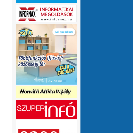
olvasnám.Üdv
10 hónap 1 hét
VMeteo-Zooltán
Remek asszisztens
:
Köszi az infót. Lehet mit böngészni.
1 év 2 hónap
P.Csaba
Űjra elérhetőek a honlapomon
:
a klíma adatok (2007-től, havi
részletességgel, napi bontásban):
https://tinyurl.com/24vslpzg
A ChatGPT 3
perc alatt megtalálta a hibát a PHP-ben,
ami nekem hónapok óta nem sikerült...
1 év 2 hónap
VMeteo-Zooltán
Nézd már, van itt egy
:
üzenőfal
1 év 2 hónap
P.Csaba
:
1 év 4 hónap
VMeteo-Zooltán
Hopp, meggyógyult
:
1 év 4 hónap
VMeteo-Zooltán
Kivételesen nem
:
Valami frissítés rosszul sikerült :/
1 év 4
hónap