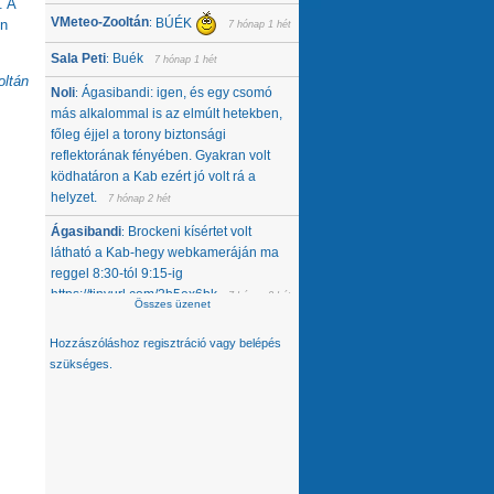
. A
VMeteo-Zooltán
BÚÉK
:
én
7 hónap 1 hét
Sala Peti
Buék
:
7 hónap 1 hét
ltán
Noli
Ágasibandi: igen, és egy csomó
:
más alkalommal is az elmúlt hetekben,
főleg éjjel a torony biztonsági
reflektorának fényében. Gyakran volt
ködhatáron a Kab ezért jó volt rá a
helyzet.
7 hónap 2 hét
Ágasibandi
Brockeni kísértet volt
:
látható a Kab-hegy webkameráján ma
reggel 8:30-tól 9:15-ig
https://tinyurl.com/2b5ex6bk
7 hónap 3 hét
Összes üzenet
Noli
Nemcsak tőlünk tűnt el, úgy látom,
:
Hozzászóláshoz
regisztráció
vagy
belépés
hanem egész közép-kelet európai
szükséges.
térségből. Az Alpokban alig van hó -
ahol látok, ott is ágyúzott van, valamelyik
nap néztem a síterepeket, +3 feletti T
volt éjjel... A Kárpátokban se jobb a
helyzet. A Magas-Tátrában is csak
ágyúzott havat látok. Konkrétan