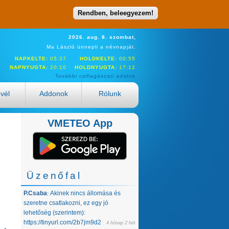
Rendben, beleegyezem!
2026. aug. 8. szombat,
Ma László ünnepli a névnapját.
NAPKELTE:
05:37
HOLDKELTE:
00:55
NAPNYUGTA:
20:10
HOLDNYUGTA:
17:12
További csillagászati adatok
evél
Addonok
Rólunk
VMETEO App
Üzenőfal
P.Csaba
Akinek nincs állomása és
:
szeretne csatlakozni, ez egy jó
lehetőség (szerintem):
https://tinyurl.com/2b7jm9d2
4 hónap 2 hét