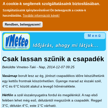
A cookie-k segítenek szolgáltatásaink biztosításában.
Szolgáltatásaink igénybevételével Ön beleegyezik a cookie-k
További információt kérek!
használatába.
Rendben, beleegyezem!
Ugrás a tartalomra
Menü
Csak lassan szűnik a csapadék
Beküldte
Vmeteo-Taki
- Nap, 2014-12-07 09:25
Vasárnap
borult lesz az ég, jórészt csapadékos időre készülhetünk
egy kettős frontnak köszönhetően. Gyenge marad az északi szél,
4°C és 6°C között alakul a levegő hőmérséklete.
Hétfőn
a szél északnyugatira fordul és megélénkül. A nap első
felében lehet még eső, délutántól megszűnik a csapadék. Reggel
3°C, délután 4°C, este 1°C várható.