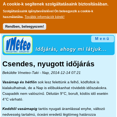
A cookie-k segítenek szolgáltatásaink biztosításában.
Szolgáltatásaink igénybevételével Ön beleegyezik a cookie-k
További információt kérek!
használatába.
Rendben, beleegyezem!
Ugrás a tartalomra
Menü
Csendes, nyugott időjárás
Beküldte
Vmeteo-Taki
- Nap, 2014-12-14 07:21
Vasárnap és hétfőn
sok lesz felettünk a felhő, ködfoltok is
kialakulhatnak, de a Nap is előbukkanhat rövidebb időszakokra.
Csapadék nem valószínű. Délután 9°C, borult, ködös idő esetén
4°C várható.
Keddtől vasárnapig
tartós nyugati áramlással enyhe, változó
nedvesség tartalmú, óceáni eredetű légtömeg határozza