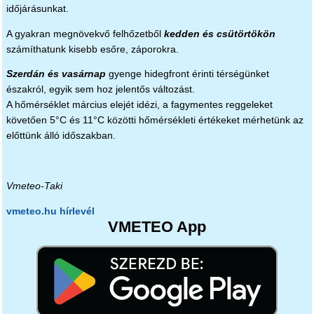
időjárásunkat.
A gyakran megnövekvő felhőzetből
kedden és csütörtökön
számíthatunk kisebb esőre, záporokra.
Szerdán és vasárnap
gyenge hidegfront érinti térségünket
északról, egyik sem hoz jelentős változást.
A hőmérséklet március elejét idézi, a fagymentes reggeleket
követően 5°C és 11°C közötti hőmérsékleti értékeket mérhetünk az
előttünk álló időszakban.
Vmeteo-Taki
vmeteo.hu hírlevél
VMETEO App