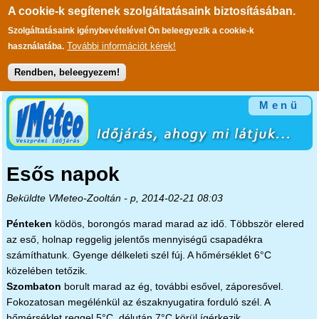
A cookie-k segítenek szolgáltatásaink biztosításában.
Szolgáltatásaink igénybevételével Ön beleegyezik a cookie-k
További információt kérek!
használatába.
Rendben, beleegyezem!
Ugrás a tartalomra
Menü
Esős napok
Beküldte
VMeteo-Zooltán
- p, 2014-02-21 08:03
Pénteken
ködös, borongós marad marad az idő. Többször elered
az eső, holnap reggelig jelentős mennyiségű csapadékra
számíthatunk. Gyenge délkeleti szél fúj. A hőmérséklet 6°C
közelében tetőzik.
Szombaton
borult marad az ég, további esővel, záporesővel.
Fokozatosan megélénkül az északnyugatira forduló szél. A
hőmérséklet reggel 5°C, délután 7°C körül ígérkezik.