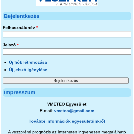
Bejelentkezés
Felhasználónév
*
Jelszó
*
Új fiók létrehozása
Új jelszó igénylése
Impresszum
VMETEO Egyesület
E-mail:
vmeteo@gmail.com
További információk egyesületünkről
A veszprémi prognózis az Interneten ingyenesen megtalálható