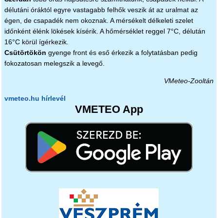
délutáni óráktól egyre vastagabb felhők veszik át az uralmat az
égen, de csapadék nem okoznak. A mérsékelt délkeleti szelet
időnként élénk lökések kísérik. A hőmérséklet reggel 7°C, délután
16°C körül ígérkezik.
Csütörtökön
gyenge front és eső érkezik a folytatásban pedig
fokozatosan melegszik a levegő.
VMeteo-Zooltán
vmeteo.hu hírlevél
VMETEO App