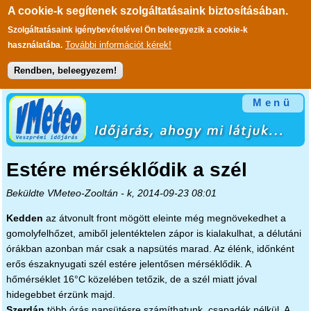
A cookie-k segítenek szolgáltatásaink biztosításában.
Szolgáltatásaink igénybevételével Ön beleegyezik a cookie-k
További információt kérek!
használatába.
Rendben, beleegyezem!
Ugrás a tartalomra
Menü
Estére mérséklődik a szél
Beküldte
VMeteo-Zooltán
- k, 2014-09-23 08:01
Kedden
az átvonult front mögött eleinte még megnövekedhet a
gomolyfelhőzet, amiből jelentéktelen zápor is kialakulhat, a délutáni
órákban azonban már csak a napsütés marad. Az élénk, időnként
erős északnyugati szél estére jelentősen mérséklődik. A
hőmérséklet 16°C közelében tetőzik, de a szél miatt jóval
hidegebbet érzünk majd.
Szerdán
több órás napsütésre számíthatunk, csapadék nélkül. A