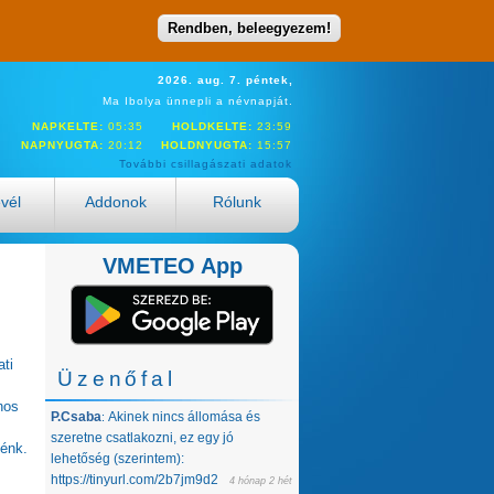
Rendben, beleegyezem!
2026. aug. 7. péntek,
Ma Ibolya ünnepli a névnapját.
NAPKELTE:
05:35
HOLDKELTE:
23:59
NAPNYUGTA:
20:12
HOLDNYUGTA:
15:57
További csillagászati adatok
evél
Addonok
Rólunk
VMETEO App
ti
Üzenőfal
nos
P.Csaba
Akinek nincs állomása és
:
szeretne csatlakozni, ez egy jó
lénk.
lehetőség (szerintem):
https://tinyurl.com/2b7jm9d2
4 hónap 2 hét