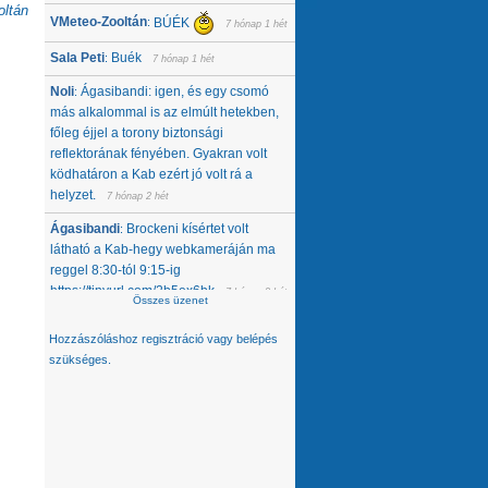
ltán
VMeteo-Zooltán
BÚÉK
:
7 hónap 1 hét
Sala Peti
Buék
:
7 hónap 1 hét
Noli
Ágasibandi: igen, és egy csomó
:
más alkalommal is az elmúlt hetekben,
főleg éjjel a torony biztonsági
reflektorának fényében. Gyakran volt
ködhatáron a Kab ezért jó volt rá a
helyzet.
7 hónap 2 hét
Ágasibandi
Brockeni kísértet volt
:
látható a Kab-hegy webkameráján ma
reggel 8:30-tól 9:15-ig
https://tinyurl.com/2b5ex6bk
7 hónap 2 hét
Összes üzenet
Noli
Nemcsak tőlünk tűnt el, úgy látom,
:
Hozzászóláshoz
regisztráció
vagy
belépés
hanem egész közép-kelet európai
szükséges.
térségből. Az Alpokban alig van hó -
ahol látok, ott is ágyúzott van, valamelyik
nap néztem a síterepeket, +3 feletti T
volt éjjel... A Kárpátokban se jobb a
helyzet. A Magas-Tátrában is csak
ágyúzott havat látok. Konkrétan