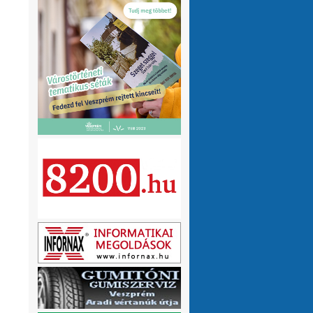
olvasnám.Üdv
10 hónap 1 hét
VMeteo-Zooltán
Remek asszisztens
:
Köszi az infót. Lehet mit böngészni.
1 év 2 hónap
P.Csaba
Űjra elérhetőek a honlapomon
:
a klíma adatok (2007-től, havi
részletességgel, napi bontásban):
https://tinyurl.com/24vslpzg
A ChatGPT 3
perc alatt megtalálta a hibát a PHP-ben,
ami nekem hónapok óta nem sikerült...
1 év 2 hónap
VMeteo-Zooltán
Nézd már, van itt egy
:
üzenőfal
1 év 2 hónap
P.Csaba
:
1 év 4 hónap
VMeteo-Zooltán
Hopp, meggyógyult
:
1 év 4 hónap
VMeteo-Zooltán
Kivételesen nem
:
Valami frissítés rosszul sikerült :/
1 év 4
hónap