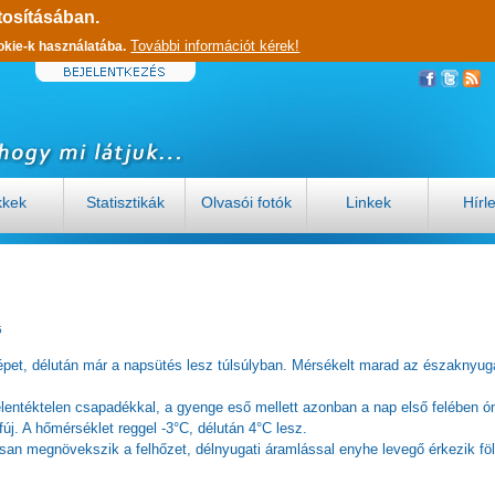
tosításában.
További információt kérek!
okie-k használatába.
kkek
Statisztikák
Olvasói fotók
Linkek
Hírl
5
épet, délután már a napsütés lesz túlsúlyban. Mérsékelt marad az északnyuga
elentéktelen csapadékkal, a gyenge eső mellett azonban a nap első felében ó
 fúj. A hőmérséklet reggel -3°C, délután 4°C lesz.
san megnövekszik a felhőzet, délnyugati áramlással enyhe levegő érkezik fö