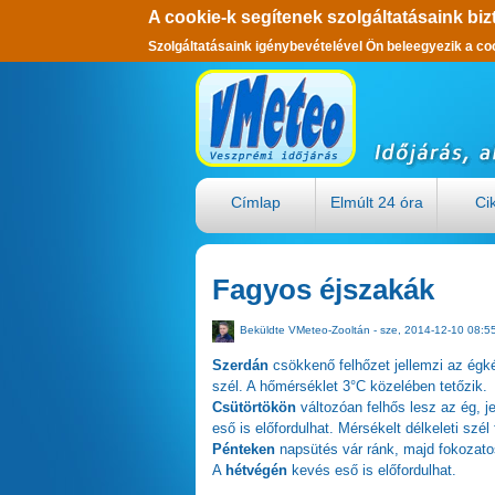
A cookie-k segítenek szolgáltatásaink biz
Szolgáltatásaink igénybevételével Ön beleegyezik a co
Ugrás a tartalomra
Címlap
Elmúlt 24 óra
Ci
Fagyos éjszakák
Beküldte
VMeteo-Zooltán
- sze, 2014-12-10 08:5
Szerdán
csökkenő felhőzet jellemzi az égk
szél. A hőmérséklet 3°C közelében tetőzik.
Csütörtökön
változóan felhős lesz az ég, j
eső is előfordulhat. Mérsékelt délkeleti szél
Pénteken
napsütés vár ránk, majd fokozato
A
hétvégén
kevés eső is előfordulhat.