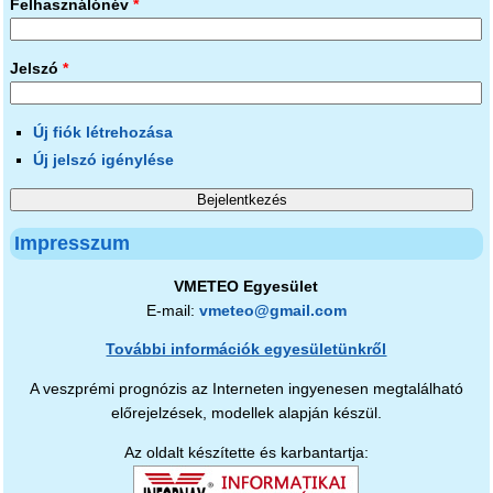
Felhasználónév
*
Jelszó
*
Új fiók létrehozása
Új jelszó igénylése
Impresszum
VMETEO Egyesület
E-mail:
vmeteo@gmail.com
További információk egyesületünkről
A veszprémi prognózis az Interneten ingyenesen megtalálható
előrejelzések, modellek alapján készül.
Az oldalt készítette és karbantartja: