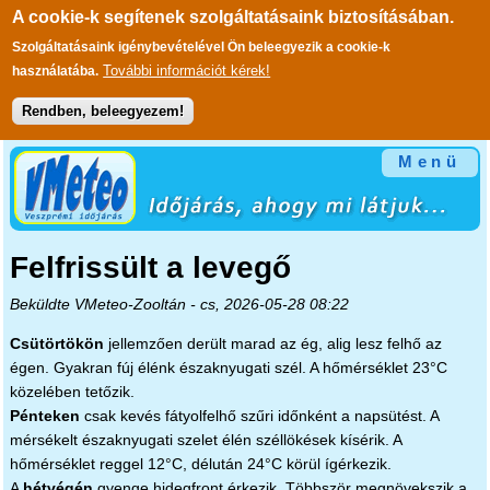
A cookie-k segítenek szolgáltatásaink biztosításában.
Szolgáltatásaink igénybevételével Ön beleegyezik a cookie-k
További információt kérek!
használatába.
Rendben, beleegyezem!
Ugrás a tartalomra
Menü
Felfrissült a levegő
Beküldte
VMeteo-Zooltán
- cs, 2026-05-28 08:22
Csütörtökön
jellemzően derült marad az ég, alig lesz felhő az
égen. Gyakran fúj élénk északnyugati szél. A hőmérséklet 23°C
közelében tetőzik.
Pénteken
csak kevés fátyolfelhő szűri időnként a napsütést. A
mérsékelt északnyugati szelet élén széllökések kísérik. A
hőmérséklet reggel 12°C, délután 24°C körül ígérkezik.
A
hétvégén
gyenge hidegfront érkezik. Többször megnövekszik a