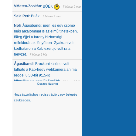
VMeteo-Zooltán
BÚÉK
:
7 hónap 5 nap
Sala Peti
Buék
:
7 hónap 5 nap
Noli
Ágasibandi: igen, és egy csomó
:
más alkalommal is az elmúlt hetekben,
főleg éjjel a torony biztonsági
reflektorának fényében. Gyakran volt
ködhatáron a Kab ezért jó volt rá a
helyzet.
7 hónap 2 hét
Ágasibandi
Brockeni kísértet volt
:
látható a Kab-hegy webkameráján ma
reggel 8:30-tól 9:15-ig
https://tinyurl.com/2b5ex6bk
7 hónap 2 hét
Összes üzenet
Noli
Nemcsak tőlünk tűnt el, úgy látom,
:
Hozzászóláshoz
regisztráció
vagy
belépés
hanem egész közép-kelet európai
szükséges.
térségből. Az Alpokban alig van hó -
ahol látok, ott is ágyúzott van, valamelyik
nap néztem a síterepeket, +3 feletti T
volt éjjel... A Kárpátokban se jobb a
helyzet. A Magas-Tátrában is csak
ágyúzott havat látok. Konkrétan