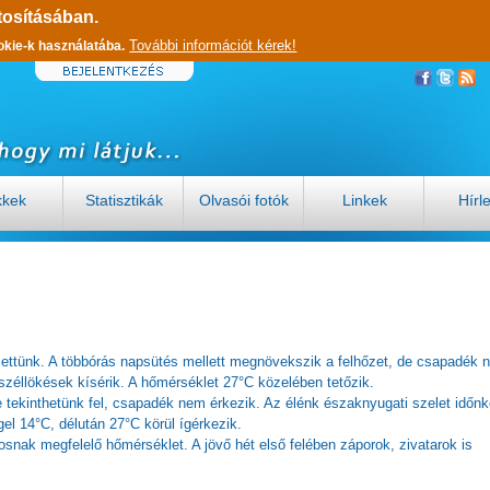
tosításában.
További információt kérek!
okie-k használatába.
kkek
Statisztikák
Olvasói fotók
Linkek
Hírl
elettünk. A többórás napsütés mellett megnövekszik a felhőzet, de csapadék 
széllökések kísérik. A hőmérséklet 27°C közelében tetőzik.
 tekinthetünk fel, csapadék nem érkezik. Az élénk északnyugati szelet időnk
el 14°C, délután 27°C körül ígérkezik.
snak megfelelő hőmérséklet. A jövő hét első felében záporok, zivatarok is