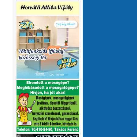
olvasnám.Üdv
10 hónap 6 nap
VMeteo-Zooltán
Remek asszisztens
:
Köszi az infót. Lehet mit böngészni.
1 év 2 hónap
P.Csaba
Űjra elérhetőek a honlapomon
:
a klíma adatok (2007-től, havi
részletességgel, napi bontásban):
https://tinyurl.com/24vslpzg
A ChatGPT 3
perc alatt megtalálta a hibát a PHP-ben,
ami nekem hónapok óta nem sikerült...
1 év 2 hónap
VMeteo-Zooltán
Nézd már, van itt egy
:
üzenőfal
1 év 2 hónap
P.Csaba
:
1 év 4 hónap
VMeteo-Zooltán
Hopp, meggyógyult
:
1 év 4 hónap
VMeteo-Zooltán
Kivételesen nem
:
Valami frissítés rosszul sikerült :/
1 év 4
hónap