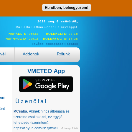
Rendben, beleegyezem!
2026. aug. 6. csütörtök,
Ma Berta,Bettina ünnepli a névnapját.
NAPKELTE:
05:34
HOLDKELTE:
23:18
NAPNYUGTA:
20:13
HOLDNYUGTA:
14:36
További csillagászati adatok
evél
Addonok
Rólunk
VMETEO App
nem
Üzenőfal
ént
P.Csaba
Akinek nincs állomása és
:
szeretne csatlakozni, ez egy jó
lehetőség (szerintem):
https://tinyurl.com/2b7jm9d2
4 hónap 2 hét