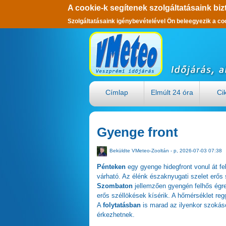
A cookie-k segítenek szolgáltatásaink biz
Szolgáltatásaink igénybevételével Ön beleegyezik a co
Ugrás a tartalomra
Címlap
Elmúlt 24 óra
Ci
Gyenge front
Beküldte
VMeteo-Zooltán
- p, 2026-07-03 07:38
Pénteken
egy gyenge hidegfront vonul át f
várható. Az élénk északnyugati szelet erős 
Szombaton
jellemzően gyengén felhős égre
erős széllökések kísérik. A hőmérséklet regg
A
folytatásban
is marad az ilyenkor szokáso
érkezhetnek.