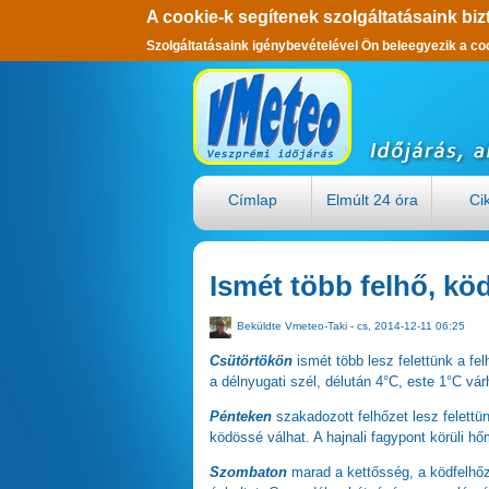
A cookie-k segítenek szolgáltatásaink biz
Szolgáltatásaink igénybevételével Ön beleegyezik a co
Ugrás a tartalomra
Címlap
Elmúlt 24 óra
Ci
Ismét több felhő, kö
Beküldte
Vmeteo-Taki
- cs, 2014-12-11 06:25
Csütörtökön
ismét több lesz felettünk a f
a délnyugati szél, délután 4°C, este 1°C vár
Pénteken
szakadozott felhőzet lesz felettü
ködössé válhat. A hajnali fagypont körüli h
Szombaton
marad a kettősség, a ködfelhőz