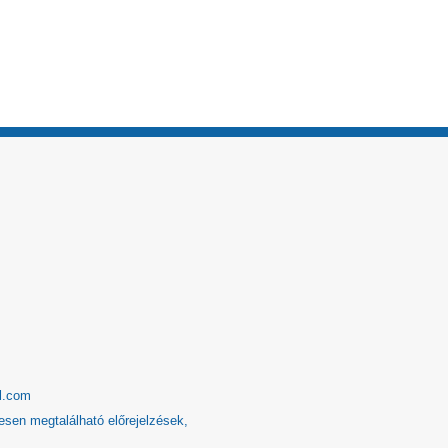
l.com
esen megtalálható előrejelzések,