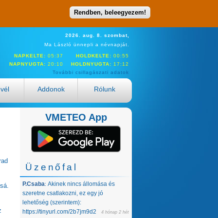
Rendben, beleegyezem!
2026. aug. 8. szombat,
Ma László ünnepli a névnapját.
NAPKELTE:
05:37
HOLDKELTE:
00:55
NAPNYUGTA:
20:10
HOLDNYUGTA:
17:12
További csillagászati adatok
evél
Addonok
Rólunk
VMETEO App
rad
Üzenőfal
P.Csaba
Akinek nincs állomása és
:
ssá.
szeretne csatlakozni, ez egy jó
lehetőség (szerintem):
z
https://tinyurl.com/2b7jm9d2
4 hónap 2 hét