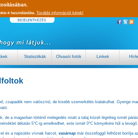
tosításában.
További információt kérek!
okie-k használatába.
kkek
Statisztikák
Olvasói fotók
Linkek
Hírl
dfoltok
elhő, csapadék nem valószínű, de kisebb szemerkélés kialakulhat. Gyenge ma
ható.
nk, de a magasban történő melegedés miatt a talaj közeli légréteg ismét párá
őmérséklet délután 5°C-ig emelkedhet, este ismét 0°C környékére hűl a levegő.
et és a napsütés vívnak harcot,
vasárnap
már összefüggő felhőzet borítja a