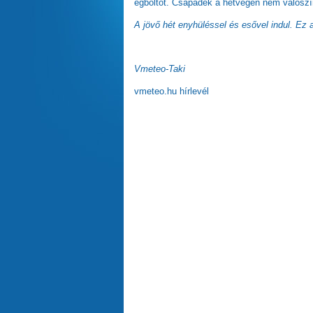
égboltot. Csapadék a hétvégén nem valószín
A jövő hét enyhüléssel és esővel indul. Ez a
Vmeteo-Taki
vmeteo.hu hírlevél