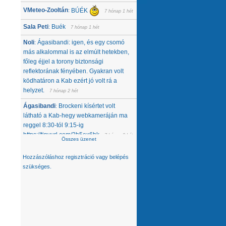
VMeteo-Zooltán
BÚÉK
:
7 hónap 1 hét
Sala Peti
Buék
:
7 hónap 1 hét
Noli
Ágasibandi: igen, és egy csomó
:
más alkalommal is az elmúlt hetekben,
főleg éjjel a torony biztonsági
reflektorának fényében. Gyakran volt
ködhatáron a Kab ezért jó volt rá a
helyzet.
7 hónap 2 hét
Ágasibandi
Brockeni kísértet volt
:
látható a Kab-hegy webkameráján ma
reggel 8:30-tól 9:15-ig
https://tinyurl.com/2b5ex6bk
7 hónap 2 hét
Összes üzenet
Noli
Nemcsak tőlünk tűnt el, úgy látom,
:
Hozzászóláshoz
regisztráció
vagy
belépés
hanem egész közép-kelet európai
szükséges.
térségből. Az Alpokban alig van hó -
ahol látok, ott is ágyúzott van, valamelyik
nap néztem a síterepeket, +3 feletti T
volt éjjel... A Kárpátokban se jobb a
helyzet. A Magas-Tátrában is csak
ágyúzott havat látok. Konkrétan