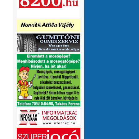
olvasnám.Üdv
10 hónap 1 hét
VMeteo-Zooltán
Remek asszisztens
:
Köszi az infót. Lehet mit böngészni.
1 év 2 hónap
P.Csaba
Űjra elérhetőek a honlapomon
:
a klíma adatok (2007-től, havi
részletességgel, napi bontásban):
https://tinyurl.com/24vslpzg
A ChatGPT 3
perc alatt megtalálta a hibát a PHP-ben,
ami nekem hónapok óta nem sikerült...
1 év 2 hónap
VMeteo-Zooltán
Nézd már, van itt egy
:
üzenőfal
1 év 2 hónap
P.Csaba
:
1 év 4 hónap
VMeteo-Zooltán
Hopp, meggyógyult
:
1 év 4 hónap
VMeteo-Zooltán
Kivételesen nem
:
Valami frissítés rosszul sikerült :/
1 év 4
hónap