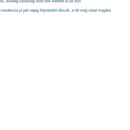
ű, esetleg vasárnap este felé eredhet el az eső.
 tendencia jó pár napig folytatódni látszik, a tél még várat magára.