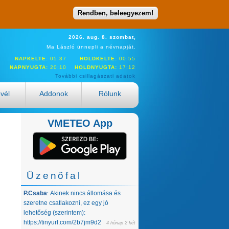
Rendben, beleegyezem!
2026. aug. 8. szombat,
Ma László ünnepli a névnapját.
NAPKELTE:
05:37
HOLDKELTE:
00:55
NAPNYUGTA:
20:10
HOLDNYUGTA:
17:12
További csillagászati adatok
evél
Addonok
Rólunk
VMETEO App
Üzenőfal
P.Csaba
Akinek nincs állomása és
:
szeretne csatlakozni, ez egy jó
lehetőség (szerintem):
https://tinyurl.com/2b7jm9d2
4 hónap 2 hét