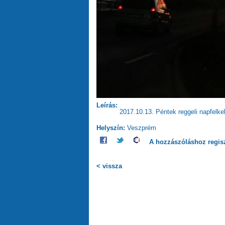
Leírás:
2017.10.13. Péntek reggeli napfelke
Helyszín:
Veszprém
A hozzászóláshoz
regis
< vissza