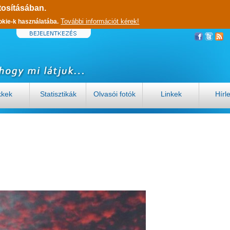
tosításában.
További információt kérek!
okie-k használatába.
kkek
Statisztikák
Olvasói fotók
Linkek
Hírl