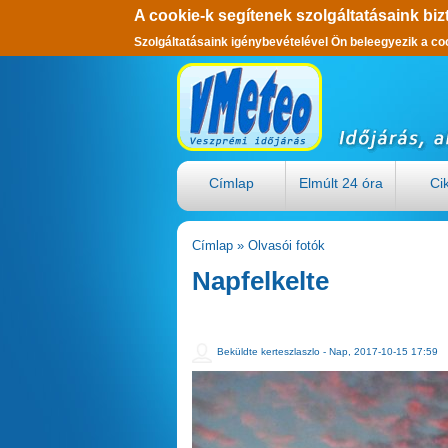
A cookie-k segítenek szolgáltatásaink biz
Szolgáltatásaink igénybevételével Ön beleegyezik a co
Ugrás a tartalomra
Címlap
Elmúlt 24 óra
Ci
Címlap
»
Olvasói fotók
Jelenlegi hely
Napfelkelte
Beküldte
kerteszlaszlo
- Nap, 2017-10-15 17:59