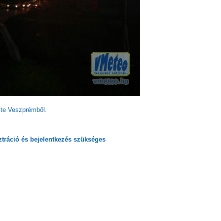
lte Veszprémből.
ztráció
és
bejelentkezés
szükséges