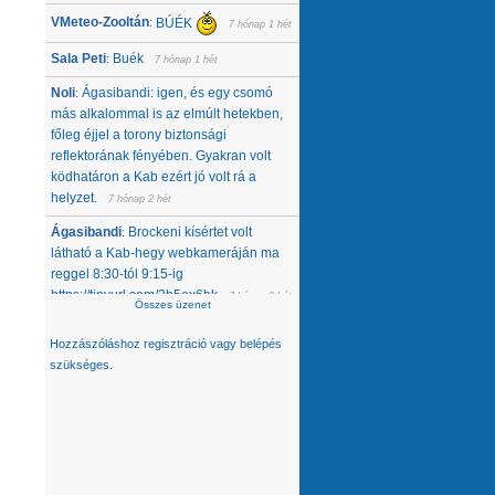
VMeteo-Zooltán
BÚÉK
:
7 hónap 1 hét
Sala Peti
Buék
:
7 hónap 1 hét
Noli
Ágasibandi: igen, és egy csomó
:
más alkalommal is az elmúlt hetekben,
főleg éjjel a torony biztonsági
reflektorának fényében. Gyakran volt
ködhatáron a Kab ezért jó volt rá a
helyzet.
7 hónap 2 hét
Ágasibandi
Brockeni kísértet volt
:
látható a Kab-hegy webkameráján ma
reggel 8:30-tól 9:15-ig
https://tinyurl.com/2b5ex6bk
7 hónap 2 hét
Összes üzenet
Noli
Nemcsak tőlünk tűnt el, úgy látom,
:
Hozzászóláshoz
regisztráció
vagy
belépés
hanem egész közép-kelet európai
szükséges.
térségből. Az Alpokban alig van hó -
ahol látok, ott is ágyúzott van, valamelyik
nap néztem a síterepeket, +3 feletti T
volt éjjel... A Kárpátokban se jobb a
helyzet. A Magas-Tátrában is csak
ágyúzott havat látok. Konkrétan