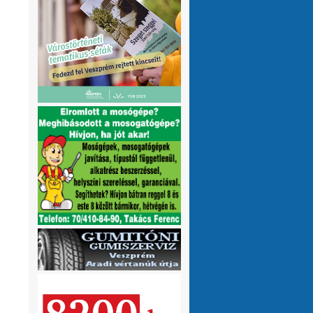
olvasnám.Üdv
10 hónap 1 hét
VMeteo-Zooltán
Remek asszisztens
:
Köszi az infót. Lehet mit böngészni.
1 év 2 hónap
P.Csaba
Űjra elérhetőek a honlapomon
:
a klíma adatok (2007-től, havi
részletességgel, napi bontásban):
https://tinyurl.com/24vslpzg
A ChatGPT 3
perc alatt megtalálta a hibát a PHP-ben,
ami nekem hónapok óta nem sikerült...
1 év 2 hónap
VMeteo-Zooltán
Nézd már, van itt egy
:
üzenőfal
1 év 2 hónap
P.Csaba
:
1 év 4 hónap
VMeteo-Zooltán
Hopp, meggyógyult
:
1 év 4 hónap
VMeteo-Zooltán
Kivételesen nem
:
Valami frissítés rosszul sikerült :/
1 év 4
hónap