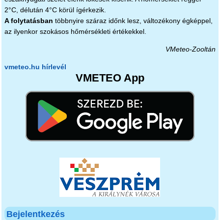
2°C, délután 4°C körül ígérkezik.
A folytatásban
többnyire száraz időnk lesz, változékony égképpel,
az ilyenkor szokásos hőmérsékleti értékekkel.
VMeteo-Zooltán
vmeteo.hu hírlevél
VMETEO App
Bejelentkezés