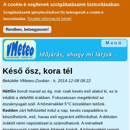
A cookie-k segítenek szolgáltatásaink biztosításában.
Szolgáltatásaink igénybevételével Ön beleegyezik a cookie-k
További információt kérek!
használatába.
Rendben, beleegyezem!
Ugrás a tartalomra
Menü
Késő ősz, kora tél
Beküldte
VMeteo-Zooltán
- h, 2014-12-08 08:22
Hétfőn
borult marad az ég, már csak kevés eső alakul ki, az is
inkább a délelőtti órákban. Fokozatosan megélénkül az
északnyugati szél. A hőmérséklet 5°C közelében tetőzik.
Kedden
zárt felhőzettel indul a nap, kevés csapadékra is
készülhetünk, eső, havas eső egyaránt előfordulhat. A délutáni
óráktól némi napsütéssel is számolhatunk. A mérsékelt
északnyugati szelet élénk lökések kísérik. A hőmérséklet reggel