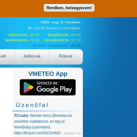
Rendben, beleegyezem!
2026. aug. 8. szombat,
Ma László ünnepli a névnapját.
NAPKELTE:
05:37
HOLDKELTE:
00:55
NAPNYUGTA:
20:10
HOLDNYUGTA:
17:12
További csillagászati adatok
evél
Addonok
Rólunk
VMETEO App
Üzenőfal
P.Csaba
Akinek nincs állomása és
:
szeretne csatlakozni, ez egy jó
lehetőség (szerintem):
https://tinyurl.com/2b7jm9d2
4 hónap 2 hét