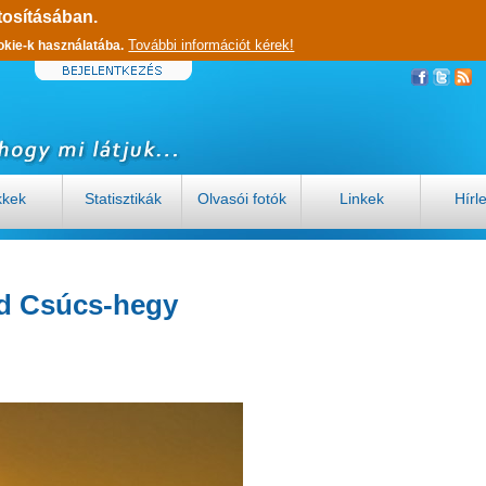
tosításában.
További információt kérek!
okie-k használatába.
kkek
Statisztikák
Olvasói fotók
Linkek
Hírl
od Csúcs-hegy