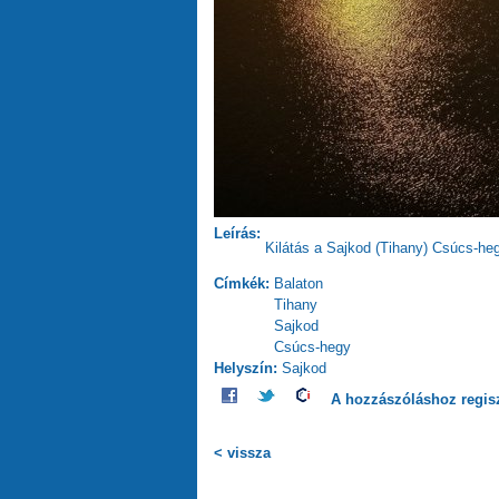
Leírás:
Kilátás a Sajkod (Tihany) Csúcs-heg
Címkék:
Balaton
Tihany
Sajkod
Csúcs-hegy
Helyszín:
Sajkod
A hozzászóláshoz
regis
< vissza