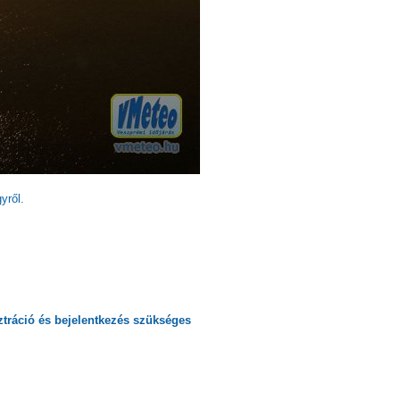
yről.
ztráció
és
bejelentkezés
szükséges