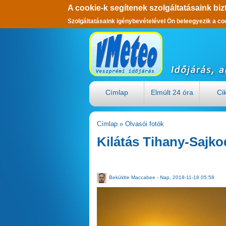
A cookie-k segítenek szolgáltatásaink biz
Szolgáltatásaink igénybevételével Ön beleegyezik a co
Ugrás a tartalomra
Címlap
Elmúlt 24 óra
Ci
Címlap
»
Olvasói fotók
Jelenlegi hely
Kilátás Tihany-Sajk
Beküldte
Maccabee
- Nap, 2018-11-18 05:58