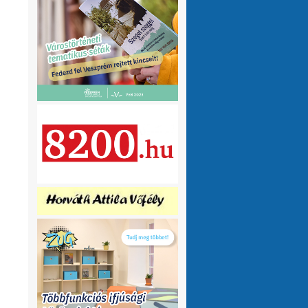
olvasnám.Üdv
10 hónap 1 hét
VMeteo-Zooltán
Remek asszisztens
:
Köszi az infót. Lehet mit böngészni.
1 év 2 hónap
P.Csaba
Űjra elérhetőek a honlapomon
:
a klíma adatok (2007-től, havi
részletességgel, napi bontásban):
https://tinyurl.com/24vslpzg
A ChatGPT 3
perc alatt megtalálta a hibát a PHP-ben,
ami nekem hónapok óta nem sikerült...
1 év 2 hónap
VMeteo-Zooltán
Nézd már, van itt egy
:
üzenőfal
1 év 2 hónap
P.Csaba
:
1 év 4 hónap
VMeteo-Zooltán
Hopp, meggyógyult
:
1 év 4 hónap
VMeteo-Zooltán
Kivételesen nem
:
Valami frissítés rosszul sikerült :/
1 év 4
hónap