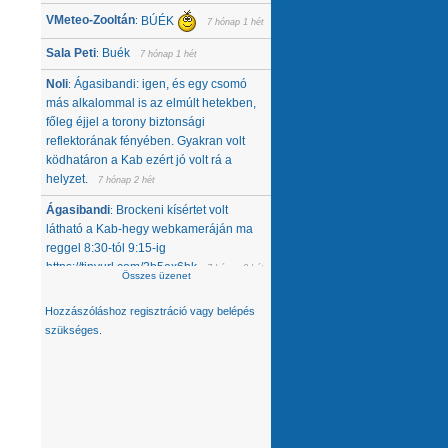
VMeteo-Zooltán
BÚÉK
:
7 hónap 1 hét
Sala Peti
Buék
:
7 hónap 1 hét
Noli
Ágasibandi: igen, és egy csomó
:
más alkalommal is az elmúlt hetekben,
főleg éjjel a torony biztonsági
reflektorának fényében. Gyakran volt
ködhatáron a Kab ezért jó volt rá a
helyzet.
7 hónap 2 hét
Ágasibandi
Brockeni kísértet volt
:
látható a Kab-hegy webkameráján ma
reggel 8:30-tól 9:15-ig
https://tinyurl.com/2b5ex6bk
7 hónap 3 hét
Összes üzenet
Noli
Nemcsak tőlünk tűnt el, úgy látom,
:
Hozzászóláshoz
regisztráció
vagy
belépés
hanem egész közép-kelet európai
szükséges.
térségből. Az Alpokban alig van hó -
ahol látok, ott is ágyúzott van, valamelyik
nap néztem a síterepeket, +3 feletti T
volt éjjel... A Kárpátokban se jobb a
helyzet. A Magas-Tátrában is csak
ágyúzott havat látok. Konkrétan