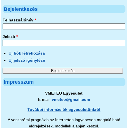
Bejelentkezés
Felhasználónév
*
Jelszó
*
Új fiók létrehozása
Új jelszó igénylése
Impresszum
VMETEO Egyesület
E-mail:
vmeteo@gmail.com
További információk egyesületünkről
A veszprémi prognózis az Interneten ingyenesen megtalálható
előrejelzések, modellek alapján készül.