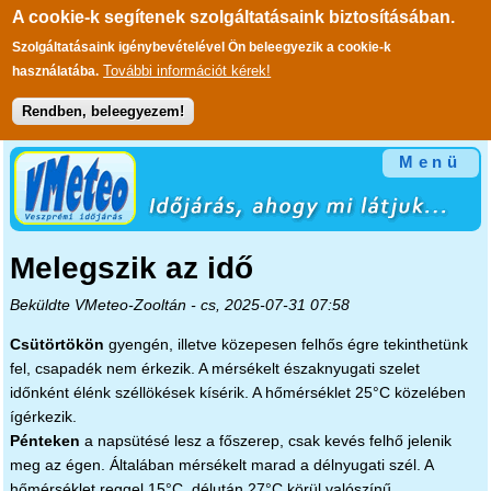
A cookie-k segítenek szolgáltatásaink biztosításában.
Szolgáltatásaink igénybevételével Ön beleegyezik a cookie-k
További információt kérek!
használatába.
Rendben, beleegyezem!
Ugrás a tartalomra
Menü
Melegszik az idő
Beküldte
VMeteo-Zooltán
- cs, 2025-07-31 07:58
Csütörtökön
gyengén, illetve közepesen felhős égre tekinthetünk
fel, csapadék nem érkezik. A mérsékelt északnyugati szelet
időnként élénk széllökések kísérik. A hőmérséklet 25°C közelében
ígérkezik.
Pénteken
a napsütésé lesz a főszerep, csak kevés felhő jelenik
meg az égen. Általában mérsékelt marad a délnyugati szél. A
hőmérséklet reggel 15°C, délután 27°C körül valószínű.