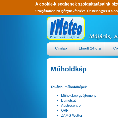
A cookie-k segítenek szolgáltatásaink biz
Szolgáltatásaink igénybevételével Ön beleegyezik a co
Ugrás a tartalomra
Címlap
Elmúlt 24 óra
Ci
Műholdkép
További műholdképek
Műholdkép-gyűjtemény
Eumetsat
Austrocontrol
ORF
ZAMG Wetter