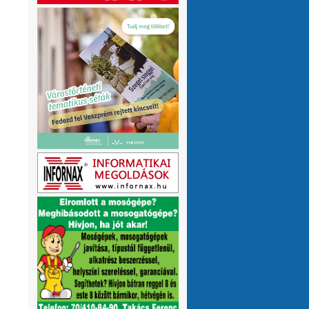
olvasnám.Üdv
10 hónap 1 hét
VMeteo-Zooltán
Remek asszisztens
:
Köszi az infót. Lehet mit böngészni.
1 év 2 hónap
P.Csaba
Űjra elérhetőek a honlapomon
:
a klíma adatok (2007-től, havi
részletességgel, napi bontásban):
https://tinyurl.com/24vslpzg
A ChatGPT 3
perc alatt megtalálta a hibát a PHP-ben,
ami nekem hónapok óta nem sikerült...
1 év 2 hónap
VMeteo-Zooltán
Nézd már, van itt egy
:
üzenőfal
1 év 2 hónap
P.Csaba
:
1 év 4 hónap
VMeteo-Zooltán
Hopp, meggyógyult
:
1 év 4 hónap
VMeteo-Zooltán
Kivételesen nem
:
Valami frissítés rosszul sikerült :/
1 év 4
hónap