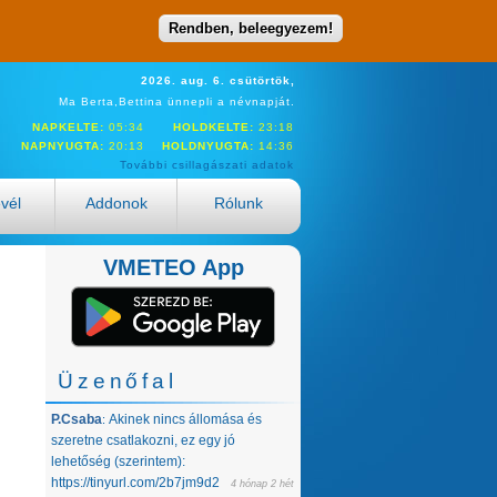
Rendben, beleegyezem!
2026. aug. 6. csütörtök,
Ma Berta,Bettina ünnepli a névnapját.
NAPKELTE:
05:34
HOLDKELTE:
23:18
NAPNYUGTA:
20:13
HOLDNYUGTA:
14:36
További csillagászati adatok
evél
Addonok
Rólunk
VMETEO App
Üzenőfal
P.Csaba
Akinek nincs állomása és
:
szeretne csatlakozni, ez egy jó
lehetőség (szerintem):
https://tinyurl.com/2b7jm9d2
4 hónap 2 hét