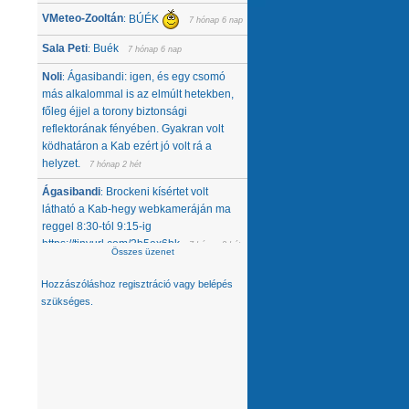
VMeteo-Zooltán
BÚÉK
:
7 hónap 6 nap
Sala Peti
Buék
:
7 hónap 6 nap
Noli
Ágasibandi: igen, és egy csomó
:
más alkalommal is az elmúlt hetekben,
főleg éjjel a torony biztonsági
reflektorának fényében. Gyakran volt
ködhatáron a Kab ezért jó volt rá a
helyzet.
7 hónap 2 hét
Ágasibandi
Brockeni kísértet volt
:
látható a Kab-hegy webkameráján ma
reggel 8:30-tól 9:15-ig
https://tinyurl.com/2b5ex6bk
7 hónap 2 hét
Összes üzenet
Noli
Nemcsak tőlünk tűnt el, úgy látom,
:
Hozzászóláshoz
regisztráció
vagy
belépés
hanem egész közép-kelet európai
szükséges.
térségből. Az Alpokban alig van hó -
ahol látok, ott is ágyúzott van, valamelyik
nap néztem a síterepeket, +3 feletti T
volt éjjel... A Kárpátokban se jobb a
helyzet. A Magas-Tátrában is csak
ágyúzott havat látok. Konkrétan