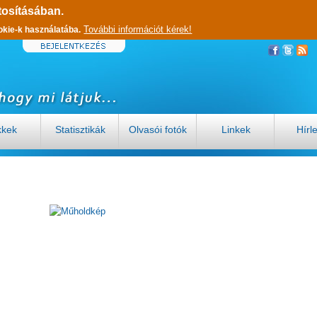
tosításában.
További információt kérek!
okie-k használatába.
kkek
Statisztikák
Olvasói fotók
Linkek
Hírl