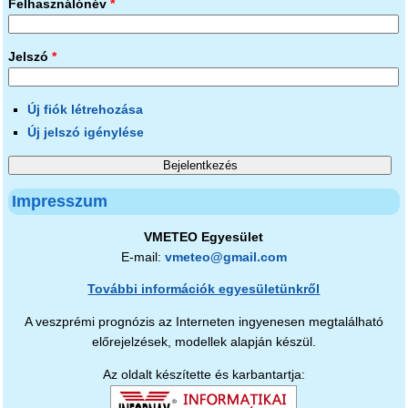
Felhasználónév
*
Jelszó
*
Új fiók létrehozása
Új jelszó igénylése
Impresszum
VMETEO Egyesület
E-mail:
vmeteo@gmail.com
További információk egyesületünkről
A veszprémi prognózis az Interneten ingyenesen megtalálható
előrejelzések, modellek alapján készül.
Az oldalt készítette és karbantartja: