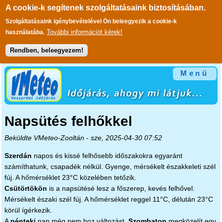
A cookie-k segítenek szolgáltatásaink biztosításában.
Szolgáltatásaink igénybevételével Ön beleegyezik a cookie-k
További információt kérek!
használatába.
Rendben, beleegyezem!
Ugrás a tartalomra
Menü
Napsütés felhőkkel
Beküldte
VMeteo-Zooltán
- sze, 2025-04-30 07:52
Szerdán
napos és kissé felhősebb időszakokra egyaránt
számíthatunk, csapadék nélkül. Gyenge, mérsékelt északkeleti szél
fúj. A hőmérséklet 23°C közelében tetőzik.
Csütörtökön
is a napsütésé lesz a főszerep, kevés felhővel.
Mérsékelt északi szél fúj. A hőmérséklet reggel 11°C, délután 23°C
körül ígérkezik.
A
pénteki
nap még nem hoz változást.
Szombaton
megközelít egy