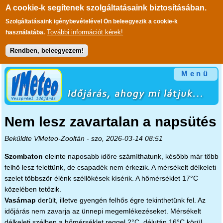
A cookie-k segítenek szolgáltatásaink biztosításában.
Szolgáltatásaink igénybevételével Ön beleegyezik a cookie-k
További információt kérek!
használatába.
Rendben, beleegyezem!
Ugrás a tartalomra
Menü
Nem lesz zavartalan a napsütés
Beküldte
VMeteo-Zooltán
- szo, 2026-03-14 08:51
Szombaton
eleinte naposabb időre számíthatunk, később már több
felhő lesz felettünk, de csapadék nem érkezik. A mérsékelt délkeleti
szelet többször élénk széllökések kísérik. A hőmérséklet 17°C
közelében tetőzik.
Vasárnap
derült, illetve gyengén felhős égre tekinthetünk fel. Az
időjárás nem zavarja az ünnepi megemlékezéseket. Mérsékelt
délkeleti szélben a hőmérséklet reggel 2°C, délután 16°C körül