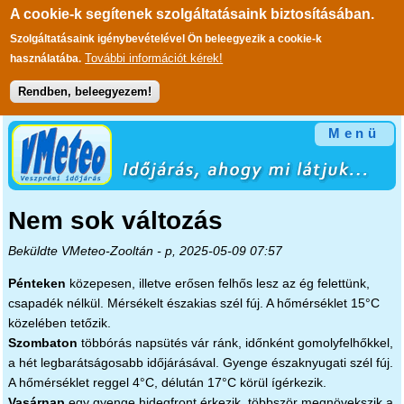
A cookie-k segítenek szolgáltatásaink biztosításában.
Szolgáltatásaink igénybevételével Ön beleegyezik a cookie-k
További információt kérek!
használatába.
Rendben, beleegyezem!
Ugrás a tartalomra
Menü
Nem sok változás
Beküldte
VMeteo-Zooltán
- p, 2025-05-09 07:57
Pénteken
közepesen, illetve erősen felhős lesz az ég felettünk,
csapadék nélkül. Mérsékelt északias szél fúj. A hőmérséklet 15°C
közelében tetőzik.
Szombaton
többórás napsütés vár ránk, időnként gomolyfelhőkkel,
a hét legbarátságosabb időjárásával. Gyenge északnyugati szél fúj.
A hőmérséklet reggel 4°C, délután 17°C körül ígérkezik.
Vasárnap
egy gyenge hidegfront érkezik, többször megnövekszik a