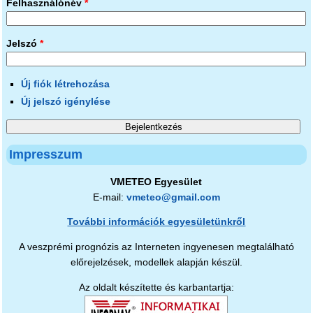
Felhasználónév
*
Jelszó
*
Új fiók létrehozása
Új jelszó igénylése
Impresszum
VMETEO Egyesület
E-mail:
vmeteo@gmail.com
További információk egyesületünkről
A veszprémi prognózis az Interneten ingyenesen megtalálható
előrejelzések, modellek alapján készül.
Az oldalt készítette és karbantartja: