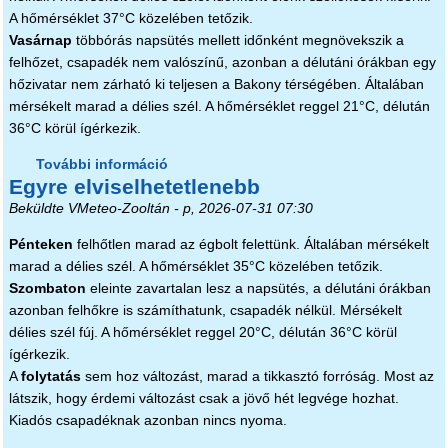
A hőmérséklet 37°C közelében tetőzik.
Vasárnap
többórás napsütés mellett időnként megnövekszik a
felhőzet, csapadék nem valószínű, azonban a délutáni órákban egy
hőzivatar nem zárható ki teljesen a Bakony térségében. Általában
mérsékelt marad a délies szél. A hőmérséklet reggel 21°C, délután
36°C körül ígérkezik.
További információ
Ez még nem a csúcs tartalommal
Egyre elviselhetetlenebb
kapcsolatosan
Beküldte
VMeteo-Zooltán
- p, 2026-07-31 07:30
Pénteken
felhőtlen marad az égbolt felettünk. Általában mérsékelt
marad a délies szél. A hőmérséklet 35°C közelében tetőzik.
Szombaton
eleinte zavartalan lesz a napsütés, a délutáni órákban
azonban felhőkre is számíthatunk, csapadék nélkül. Mérsékelt
délies szél fúj. A hőmérséklet reggel 20°C, délután 36°C körül
ígérkezik.
A
folytatás
sem hoz változást, marad a tikkasztó forróság. Most az
látszik, hogy érdemi változást csak a jövő hét legvége hozhat.
Kiadós csapadéknak azonban nincs nyoma.