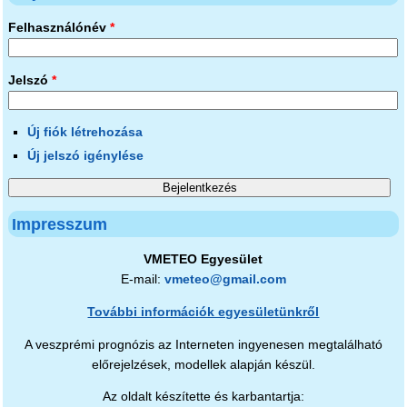
Felhasználónév
*
Jelszó
*
Új fiók létrehozása
Új jelszó igénylése
Impresszum
VMETEO Egyesület
E-mail:
vmeteo@gmail.com
További információk egyesületünkről
A veszprémi prognózis az Interneten ingyenesen megtalálható
előrejelzések, modellek alapján készül.
Az oldalt készítette és karbantartja: