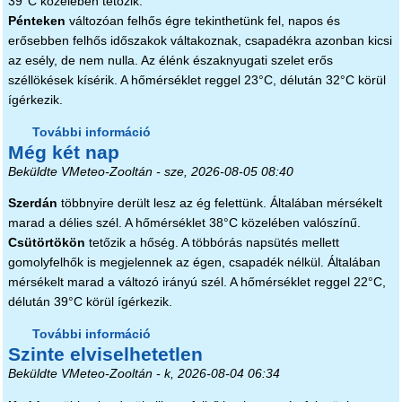
39°C közelében tetőzik.
Pénteken
változóan felhős égre tekinthetünk fel, napos és
erősebben felhős időszakok váltakoznak, csapadékra azonban kicsi
az esély, de nem nulla. Az élénk északnyugati szelet erős
széllökések kísérik. A hőmérséklet reggel 23°C, délután 32°C körül
ígérkezik.
További információ
A legnehezebb nap tartalommal
Még két nap
kapcsolatosan
Beküldte
VMeteo-Zooltán
- sze, 2026-08-05 08:40
Szerdán
többnyire derült lesz az ég felettünk. Általában mérsékelt
marad a délies szél. A hőmérséklet 38°C közelében valószínű.
Csütörtökön
tetőzik a hőség. A többórás napsütés mellett
gomolyfelhők is megjelennek az égen, csapadék nélkül. Általában
mérsékelt marad a változó irányú szél. A hőmérséklet reggel 22°C,
délután 39°C körül ígérkezik.
További információ
Még két nap tartalommal
Szinte elviselhetetlen
kapcsolatosan
Beküldte
VMeteo-Zooltán
- k, 2026-08-04 06:34