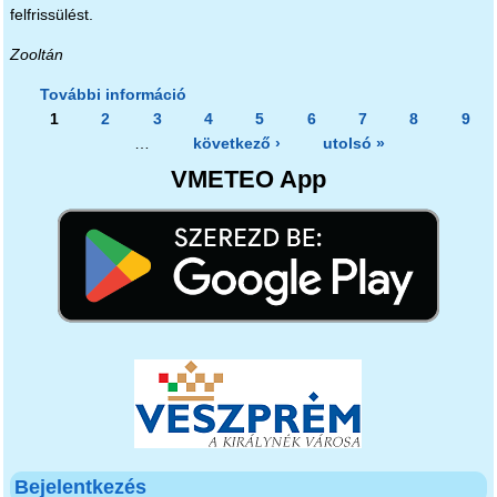
felfrissülést.
Zooltán
További információ
Ma még elviselhető meleg tartalommal
Oldalak
1
2
3
kapcsolatosan
4
5
6
7
8
9
…
következő ›
utolsó »
VMETEO App
Bejelentkezés