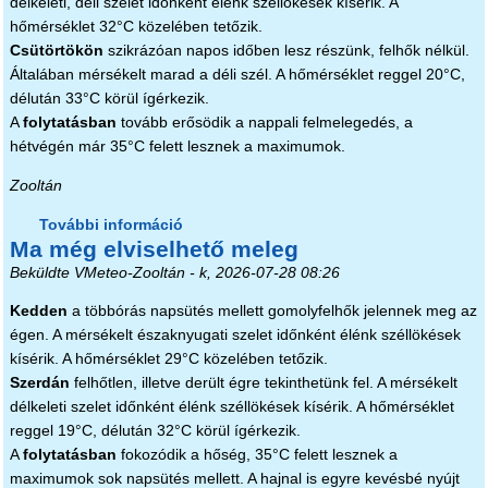
délkeleti, déli szelet időnként élénk széllökések kísérik. A
hőmérséklet 32°C közelében tetőzik.
Csütörtökön
szikrázóan napos időben lesz részünk, felhők nélkül.
Általában mérsékelt marad a déli szél. A hőmérséklet reggel 20°C,
délután 33°C körül ígérkezik.
A
folytatásban
tovább erősödik a nappali felmelegedés, a
hétvégén már 35°C felett lesznek a maximumok.
Zooltán
További információ
Egyre melegebb idő tartalommal
Ma még elviselhető meleg
kapcsolatosan
Beküldte
VMeteo-Zooltán
- k, 2026-07-28 08:26
Kedden
a többórás napsütés mellett gomolyfelhők jelennek meg az
égen. A mérsékelt északnyugati szelet időnként élénk széllökések
kísérik. A hőmérséklet 29°C közelében tetőzik.
Szerdán
felhőtlen, illetve derült égre tekinthetünk fel. A mérsékelt
délkeleti szelet időnként élénk széllökések kísérik. A hőmérséklet
reggel 19°C, délután 32°C körül ígérkezik.
A
folytatásban
fokozódik a hőség, 35°C felett lesznek a
maximumok sok napsütés mellett. A hajnal is egyre kevésbé nyújt