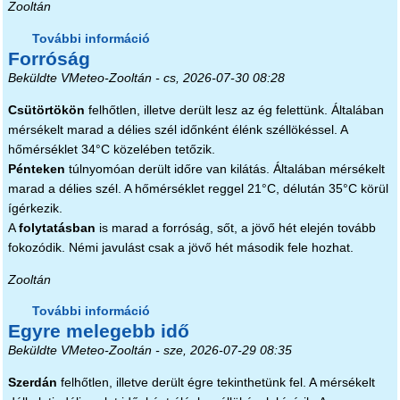
Zooltán
További információ
Egyre elviselhetetlenebb tartalommal
Forróság
kapcsolatosan
Beküldte
VMeteo-Zooltán
- cs, 2026-07-30 08:28
Csütörtökön
felhőtlen, illetve derült lesz az ég felettünk. Általában
mérsékelt marad a délies szél időnként élénk széllökéssel. A
hőmérséklet 34°C közelében tetőzik.
Pénteken
túlnyomóan derült időre van kilátás. Általában mérsékelt
marad a délies szél. A hőmérséklet reggel 21°C, délután 35°C körül
ígérkezik.
A
folytatásban
is marad a forróság, sőt, a jövő hét elején tovább
fokozódik. Némi javulást csak a jövő hét második fele hozhat.
Zooltán
További információ
Forróság tartalommal kapcsolatosan
Egyre melegebb idő
Beküldte
VMeteo-Zooltán
- sze, 2026-07-29 08:35
Szerdán
felhőtlen, illetve derült égre tekinthetünk fel. A mérsékelt