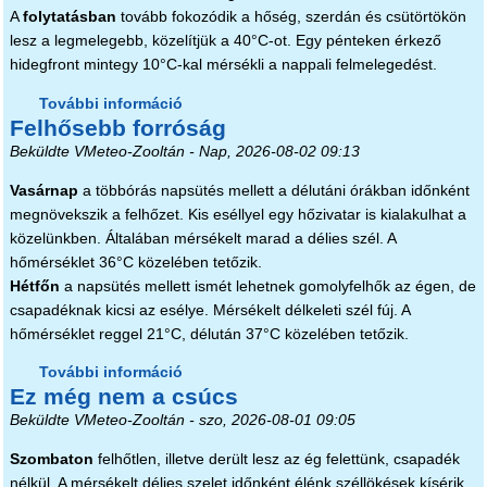
A
folytatásban
tovább fokozódik a hőség, szerdán és csütörtökön
lesz a legmelegebb, közelítjük a 40°C-ot. Egy pénteken érkező
hidegfront mintegy 10°C-kal mérsékli a nappali felmelegedést.
További információ
Pokoli napok jönnek tartalommal
Felhősebb forróság
kapcsolatosan
Beküldte
VMeteo-Zooltán
- Nap, 2026-08-02 09:13
Vasárnap
a többórás napsütés mellett a délutáni órákban időnként
megnövekszik a felhőzet. Kis eséllyel egy hőzivatar is kialakulhat a
közelünkben. Általában mérsékelt marad a délies szél. A
hőmérséklet 36°C közelében tetőzik.
Hétfőn
a napsütés mellett ismét lehetnek gomolyfelhők az égen, de
csapadéknak kicsi az esélye. Mérsékelt délkeleti szél fúj. A
hőmérséklet reggel 21°C, délután 37°C közelében tetőzik.
További információ
Felhősebb forróság tartalommal
Ez még nem a csúcs
kapcsolatosan
Beküldte
VMeteo-Zooltán
- szo, 2026-08-01 09:05
Szombaton
felhőtlen, illetve derült lesz az ég felettünk, csapadék
nélkül. A mérsékelt délies szelet időnként élénk széllökések kísérik.