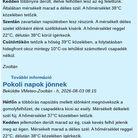
Kedden
többnyire derült, illetve felhőtlen lesz az ég felettünk.
Általában mérsékelt marad a délies szél. A hőmérséklet 38°C
közelében tetőzik.
Szerdán
zavartalan napsütésben lesz részünk. A mérsékelt délies
szelet időnként élénk széllökések kísérik. A hőmérséklet reggel
22°C, délután 38°C körül ígérkezik.
Csütörtökön
tetőzik a hőség 39°C közelében, a folytatásban
hidegfront okoz mintegy 10°C-os lehűlést számottevő csapadék
nélkül.
Zooltán
További információ
Szinte elviselhetetlen tartalommal
Pokoli napok jönnek
kapcsolatosan
Beküldte
VMeteo-Zooltán
- h, 2026-08-03 08:15
Hétfőn
a többórás napsütés mellett időnként megnövekszik a
gomolyfelhőzet, de csapadékra kicsi az esély. Mérsékelt délkeleti
szél fúj. A hőmérséklet 37°C közelében tetőzik.
Kedden
jellemzően derült marad az ég, csak kevés felhő jelenik
meg az égen. Mérsékelt marad a délies szél. A hőmérséklet reggel
22°C, délután 38°C közelében ígérkezik.