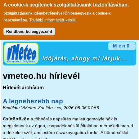
A cookie-k segítenek szolgáltatásaink biztosításában.
Szolgáltatásaink igénybevételével Ön beleegyezik a cookie-k
További információt kérek!
használatába.
Rendben, beleegyezem!
Ugrás a tartalomra
Menü
vmeteo.hu hírlevél
Hírlevél archívum
A legnehezebb nap
Beküldte
VMeteo-Zooltán
- cs, 2026-08-06 07:56
Csütörtökön
a többórás napsütés mellett gomolyfelhők is
megjelennek az égen, csapadék nélkül Általában mérsékelt marad
a délkeleti szél, ami estére északnyugatira fordul. A hőmérséklet