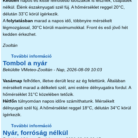
Kedden
napos és kissé felhősebb időszakok is lesznek, csapadék
nélkül. Élénk északnyugati szél fúj. A hőmérséklet reggel 20°C,
délután 33˘C körül ígérkezik.
A
folytatásban
marad a napos idő, többnyire mérsékelt
légmozgással, 30°C körüli maximumokkal. Front és eső jövő hét
kedden érkezhet.
Zooltán
További információ
Mini hőhullám tartalommal
Tombol a nyár
kapcsolatosan
Beküldte
VMeteo-Zooltán
- Nap, 2026-08-09 10:03
Vasárnap
felhőtlen, illetve derült lesz az ég felettünk. Általában
mérsékelt marad a délkeleti szél, ami estére délnyugatira fordul. A
hőmérséklet 31°C közelében tetőzik.
Hétfőn
túlnyomóan napos időre számíthatunk. Mérsékelt
délnyugati szél fúj. A hőmérséklet reggel 18°C, délután 34°C körül
ígérkezik.
További információ
Tombol a nyár tartalommal
Nyár, forróság nélkül
kapcsolatosan