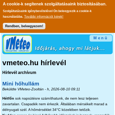
A cookie-k segítenek szolgáltatásaink biztosításában.
Szolgáltatásaink igénybevételével Ön beleegyezik a cookie-k
További információt kérek!
használatába.
Rendben, beleegyezem!
Ugrás a tartalomra
Menü
vmeteo.hu hírlevél
Hírlevél archívum
Mini hőhullám
Beküldte
VMeteo-Zooltán
- h, 2026-08-10 09:11
Hétfőn
sok napsütésre számíthatunk, de nem lesz teljesen
zavartalan. Csapadék nem érkezik. Általában mérsékelt marad a
délnyugati szél. A hőmérséklet 34°C közelében tetőzik.