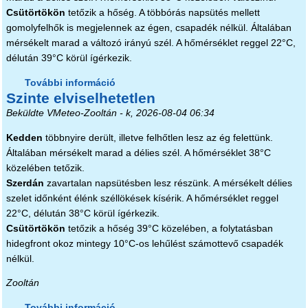
Csütörtökön
tetőzik a hőség. A többórás napsütés mellett
gomolyfelhők is megjelennek az égen, csapadék nélkül. Általában
mérsékelt marad a változó irányú szél. A hőmérséklet reggel 22°C,
délután 39°C körül ígérkezik.
További információ
Még két nap tartalommal
Szinte elviselhetetlen
kapcsolatosan
Beküldte
VMeteo-Zooltán
- k, 2026-08-04 06:34
Kedden
többnyire derült, illetve felhőtlen lesz az ég felettünk.
Általában mérsékelt marad a délies szél. A hőmérséklet 38°C
közelében tetőzik.
Szerdán
zavartalan napsütésben lesz részünk. A mérsékelt délies
szelet időnként élénk széllökések kísérik. A hőmérséklet reggel
22°C, délután 38°C körül ígérkezik.
Csütörtökön
tetőzik a hőség 39°C közelében, a folytatásban
hidegfront okoz mintegy 10°C-os lehűlést számottevő csapadék
nélkül.
Zooltán
További információ
Szinte elviselhetetlen tartalommal