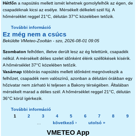
Hétfőn
a napsütés mellett ismét lehetnek gomolyfelhők az égen, de
csapadéknak kicsi az esélye. Mérsékelt délkeleti szél fúj. A
hőmérséklet reggel 21°C, délután 37°C közelében tetőzik.
További információ
Felhősebb forróság tartalommal
Ez még nem a csúcs
kapcsolatosan
Beküldte
VMeteo-Zooltán
- szo, 2026-08-01 09:05
Szombaton
felhőtlen, illetve derült lesz az ég felettünk, csapadék
nélkül. A mérsékelt délies szelet időnként élénk széllökések kísérik.
A hőmérséklet 37°C közelében tetőzik.
Vasárnap
többórás napsütés mellett időnként megnövekszik a
felhőzet, csapadék nem valószínű, azonban a délutáni órákban egy
hőzivatar nem zárható ki teljesen a Bakony térségében. Általában
mérsékelt marad a délies szél. A hőmérséklet reggel 21°C, délután
36°C körül ígérkezik.
További információ
Ez még nem a csúcs tartalommal
Oldalak
1
2
3
kapcsolatosan
4
5
6
7
8
9
…
következő ›
utolsó »
VMETEO App