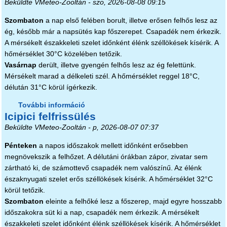
Beküldte
VMeteo-Zooltán
- szo, 2026-08-08 09:15
Szombaton
a nap első felében borult, illetve erősen felhős lesz az
ég, később már a napsütés kap főszerepet. Csapadék nem érkezik.
A mérsékelt északkeleti szelet időnként élénk széllökések kísérik. A
hőmérséklet 30°C közelében tetőzik.
Vasárnap
derült, illetve gyengén felhős lesz az ég felettünk.
Mérsékelt marad a délkeleti szél. A hőmérséklet reggel 18°C,
délután 31°C körül ígérkezik.
További információ
Nyár, forróság nélkül tartalommal
Icipici felfrissülés
kapcsolatosan
Beküldte
VMeteo-Zooltán
- p, 2026-08-07 07:37
Pénteken
a napos időszakok mellett időnként erősebben
megnövekszik a felhőzet. A délutáni órákban zápor, zivatar sem
zártható ki, de számottevő csapadék nem valószínű. Az élénk
északnyugati szelet erős széllökések kísérik. A hőmérséklet 32°C
körül tetőzik.
Szombaton
eleinte a felhőké lesz a főszerep, majd egyre hosszabb
időszakokra süt ki a nap, csapadék nem érkezik. A mérsékelt
északkeleti szelet időnként élénk széllökések kísérik. A hőmérséklet