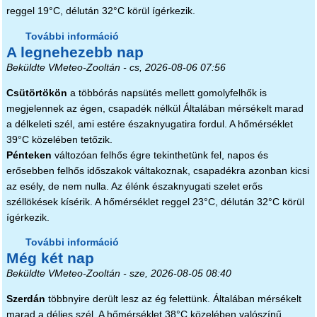
reggel 19°C, délután 32°C körül ígérkezik.
További információ
Icipici felfrissülés tartalommal
A legnehezebb nap
kapcsolatosan
Beküldte
VMeteo-Zooltán
- cs, 2026-08-06 07:56
Csütörtökön
a többórás napsütés mellett gomolyfelhők is
megjelennek az égen, csapadék nélkül Általában mérsékelt marad
a délkeleti szél, ami estére északnyugatira fordul. A hőmérséklet
39°C közelében tetőzik.
Pénteken
változóan felhős égre tekinthetünk fel, napos és
erősebben felhős időszakok váltakoznak, csapadékra azonban kicsi
az esély, de nem nulla. Az élénk északnyugati szelet erős
széllökések kísérik. A hőmérséklet reggel 23°C, délután 32°C körül
ígérkezik.
További információ
A legnehezebb nap tartalommal
Még két nap
kapcsolatosan
Beküldte
VMeteo-Zooltán
- sze, 2026-08-05 08:40
Szerdán
többnyire derült lesz az ég felettünk. Általában mérsékelt
marad a délies szél. A hőmérséklet 38°C közelében valószínű.