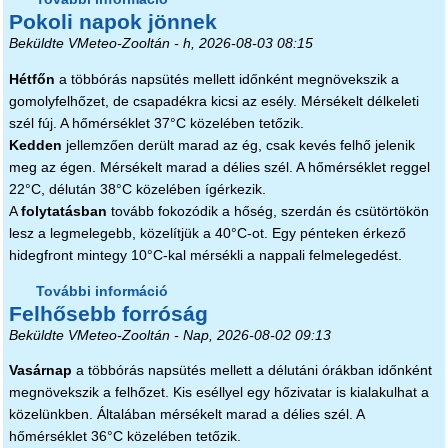
Pokoli napok jönnek
kapcsolatosan
Beküldte
VMeteo-Zooltán
- h, 2026-08-03 08:15
Hétfőn
a többórás napsütés mellett időnként megnövekszik a
gomolyfelhőzet, de csapadékra kicsi az esély. Mérsékelt délkeleti
szél fúj. A hőmérséklet 37°C közelében tetőzik.
Kedden
jellemzően derült marad az ég, csak kevés felhő jelenik
meg az égen. Mérsékelt marad a délies szél. A hőmérséklet reggel
22°C, délután 38°C közelében ígérkezik.
A
folytatásban
tovább fokozódik a hőség, szerdán és csütörtökön
lesz a legmelegebb, közelítjük a 40°C-ot. Egy pénteken érkező
hidegfront mintegy 10°C-kal mérsékli a nappali felmelegedést.
További információ
Pokoli napok jönnek tartalommal
Felhősebb forróság
kapcsolatosan
Beküldte
VMeteo-Zooltán
- Nap, 2026-08-02 09:13
Vasárnap
a többórás napsütés mellett a délutáni órákban időnként
megnövekszik a felhőzet. Kis eséllyel egy hőzivatar is kialakulhat a
közelünkben. Általában mérsékelt marad a délies szél. A
hőmérséklet 36°C közelében tetőzik.