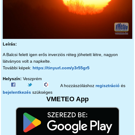
Leírás:
A Balcsi felett igen erős inverziós réteg jöhetett létre, nagyon
látványos volt a napkelte.
További képek:
https://tinyurl.com/y3r55gr5
Helyszín:
Veszprém
A hozzászóláshoz
regisztráció
és
bejelentkezés
szükséges
VMETEO App