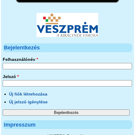
Bejelentkezés
Felhasználónév
*
Jelszó
*
Új fiók létrehozása
Új jelszó igénylése
Impresszum