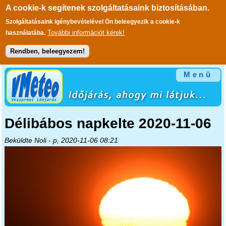
A cookie-k segítenek szolgáltatásaink biztosításában.
Szolgáltatásaink igénybevételével Ön beleegyezik a cookie-k
További információt kérek!
használatába.
Rendben, beleegyezem!
Ugrás a tartalomra
Menü
Délibábos napkelte 2020-11-06
Beküldte
Noli
- p, 2020-11-06 08:21