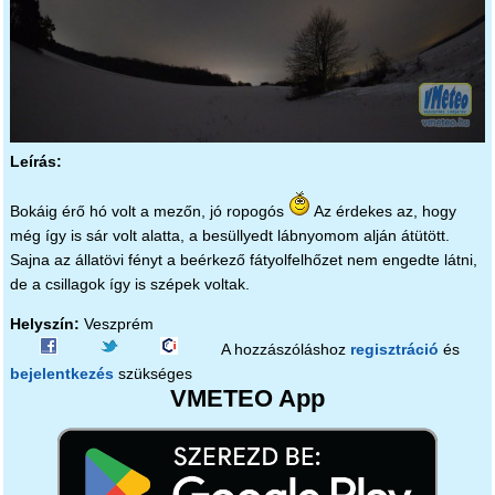
Leírás:
Bokáig érő hó volt a mezőn, jó ropogós
Az érdekes az, hogy
még így is sár volt alatta, a besüllyedt lábnyomom alján átütött.
Sajna az állatövi fényt a beérkező fátyolfelhőzet nem engedte látni,
de a csillagok így is szépek voltak.
Helyszín:
Veszprém
A hozzászóláshoz
regisztráció
és
bejelentkezés
szükséges
VMETEO App