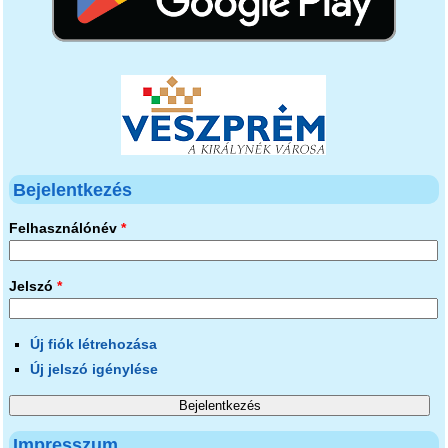
Bejelentkezés
Felhasználónév
*
Jelszó
*
Új fiók létrehozása
Új jelszó igénylése
Impresszum