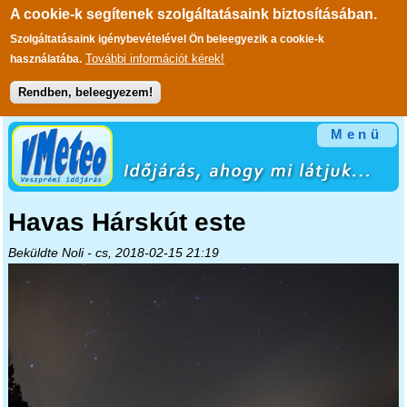
A cookie-k segítenek szolgáltatásaink biztosításában.
Szolgáltatásaink igénybevételével Ön beleegyezik a cookie-k
További információt kérek!
használatába.
Rendben, beleegyezem!
Ugrás a tartalomra
Menü
Havas Hárskút este
Beküldte
Noli
- cs, 2018-02-15 21:19