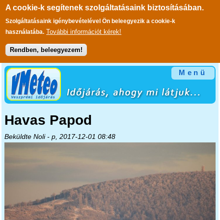
A cookie-k segítenek szolgáltatásaink biztosításában.
Szolgáltatásaink igénybevételével Ön beleegyezik a cookie-k
További információt kérek!
használatába.
Rendben, beleegyezem!
Ugrás a tartalomra
Menü
Havas Papod
Beküldte
Noli
- p, 2017-12-01 08:48