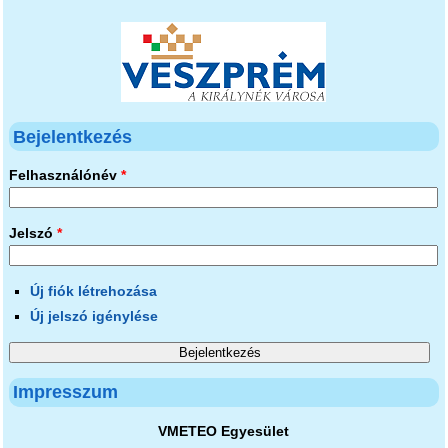
Bejelentkezés
Felhasználónév
*
Jelszó
*
Új fiók létrehozása
Új jelszó igénylése
Impresszum
VMETEO Egyesület