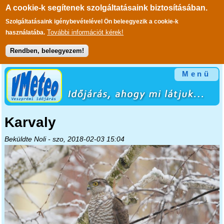
A cookie-k segítenek szolgáltatásaink biztosításában.
Szolgáltatásaink igénybevételével Ön beleegyezik a cookie-k
További információt kérek!
használatába.
Rendben, beleegyezem!
Ugrás a tartalomra
Menü
Karvaly
Beküldte
Noli
- szo, 2018-02-03 15:04